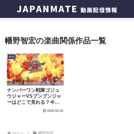
幡野智宏の楽曲関係作品一覧
映画
ナンバーワン戦隊ゴジュ
ウジャーVSブンブンジャ
ーはどこで見れる？今す
ぐ視聴できる動画配信サ
2026.03.20
ービスを紹介！
ホーム
幡野智宏