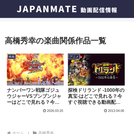
高橋秀幸の楽曲関係作品一覧
映画
アニメ
ナンバーワン戦隊ゴジュ
探検ドリランド -1000年の
ウジャーVSブンブンジャ
真宝-はどこで見れる？今
ーはどこで見れる？今す
すぐ視聴できる動画配信
ぐ視聴できる動画配信サ
サービスを紹介！
2026.03.20
2013.04.06
ービスを紹介！
ホーム
高橋秀幸