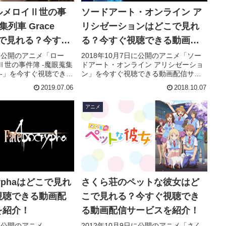
ルメロイⅡ世の事
ソードアート・オンライン ア
集列車 Grace
リシゼーションはどこで見れ
どこで見れる？今すぐ
る？今すぐ視聴できる動画配
動画配信サービス
信サービスを紹介！
日に公開のアニメ「ロー
2018年10月7日に公開のアニメ「ソー
Ⅱ世の事件簿 -魔眼蒐集
ドアート・オンライン アリシゼーショ
note-」を今すぐ視聴できる
ン」を今すぐ視聴できる動画配信サー
ス（VOD）を徹底紹
ビス（VOD）を徹底紹介。あらすじや
2019.07.06
2018.10.07
キャスト・声優、スタ
キャスト・声優、スタッフ、主題歌の
情報はもちろん、実際
情報はもちろん、実際に見た人の感想
アニメ
やレビューもまとめて
やレビューもまとめています。
cryphaはどこで見れ
さくら荘のペットな彼女はど
視聴できる動画配
こで見れる？今すぐ視聴でき
を紹介！
る動画配信サービスを紹介！
日に公開のアニメ
2012年10月9日に公開のアニメ「さく