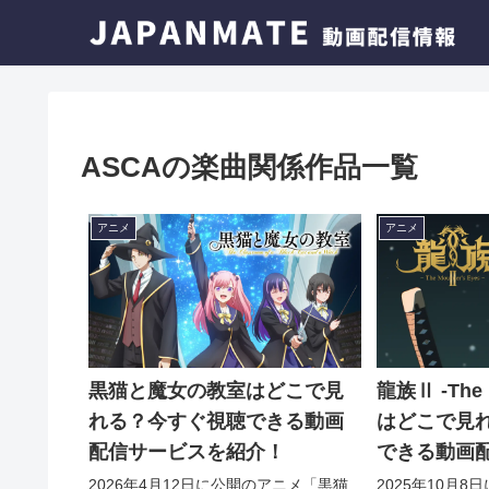
ASCAの楽曲関係作品一覧
アニメ
アニメ
黒猫と魔女の教室はどこで見
龍族Ⅱ -The M
れる？今すぐ視聴できる動画
はどこで見
配信サービスを紹介！
できる動画
介！
2026年4月12日に公開のアニメ「黒猫
2025年10月