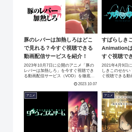
豚のレバーは加熱しろはどこ
すばらしきこ
で見れる？今すぐ視聴できる
Animati
動画配信サービスを紹介！
すぐ視聴で
ビスを紹介
2023年10月7日に公開のアニメ「豚の
2021年4月9
レバーは加熱しろ」を今すぐ視聴でき
しきこのせかい Th
る動画配信サービス（VOD）を徹底紹
ぐ視聴できる動
介。あらすじやキャスト・声優、スタ
（VOD）を徹
2023.10.07
ッフ、主題歌の情報はもちろん、実際
スト・声優、ス
に見た人の感想やレビューもまとめて
はもちろん、実
アニメ
アニメ
います。
ビューもまとめ