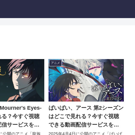
アニメ
ourner's Eyes-
ばいばい、アース 第2シーズン
れる？今すぐ視聴
はどこで見れる？今すぐ視聴
配信サービスを紹
できる動画配信サービスを紹
介！
8日に公開のアニメ「龍族
2025年4月4日に公開のアニメ「ばいば