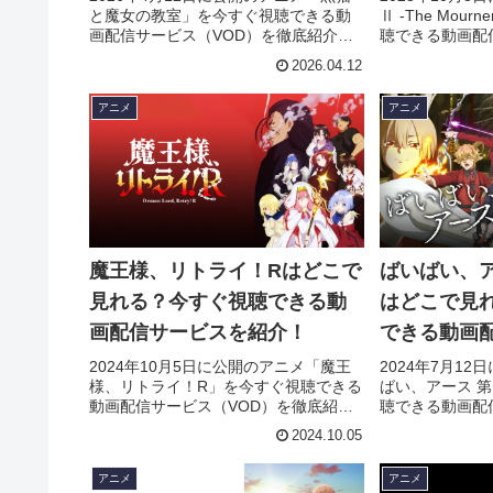
と魔女の教室」を今すぐ視聴できる動
Ⅱ -The Mourn
画配信サービス（VOD）を徹底紹介。
聴できる動画配
あらすじやキャスト・声優、スタッ
徹底紹介。あら
2026.04.12
フ、主題歌の情報はもちろん、実際に
優、スタッフ、
見た人の感想やレビューもまとめてい
ん、実際に見た
アニメ
アニメ
ます。
まとめています
魔王様、リトライ！Rはどこで
ばいばい、ア
見れる？今すぐ視聴できる動
はどこで見
画配信サービスを紹介！
できる動画
介！
2024年10月5日に公開のアニメ「魔王
2024年7月1
様、リトライ！R」を今すぐ視聴できる
ばい、アース 
動画配信サービス（VOD）を徹底紹
聴できる動画配
介。あらすじやキャスト・声優、スタ
徹底紹介。あら
2024.10.05
ッフ、主題歌の情報はもちろん、実際
優、スタッフ、
に見た人の感想やレビューもまとめて
ん、実際に見た
アニメ
アニメ
います。
まとめています