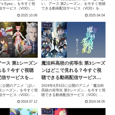
er's Eyes-」を今すぐ視
い、アース 第2シーズン」を今すぐ視聴
信サービス（VOD）を
できる動画配信サービス（VOD）を徹
すじやキャスト・声
底紹介。あらすじやキャスト・声優、
2025.10.08
2025.04.04
主題歌の情報はもちろ
スタッフ、主題歌の情報はもちろん、
人の感想やレビューも
実際に見た人の感想やレビューもまと
アニメ
。
めています。
ース 第1シーズン
魔法科高校の劣等生 第3シーズ
れる？今すぐ視聴
ンはどこで見れる？今すぐ視
配信サービスを紹
聴できる動画配信サービスを
紹介！
2日に公開のアニメ「ばい
2024年4月5日に公開のアニメ「魔法科
第1シーズン」を今すぐ視
高校の劣等生 第3シーズン」を今すぐ視
信サービス（VOD）を
聴できる動画配信サービス（VOD）を
すじやキャスト・声
徹底紹介。あらすじやキャスト・声
2024.07.12
2024.04.05
主題歌の情報はもちろ
優、スタッフ、主題歌の情報はもちろ
人の感想やレビューも
ん、実際に見た人の感想やレビューも
アニメ
。
まとめています。