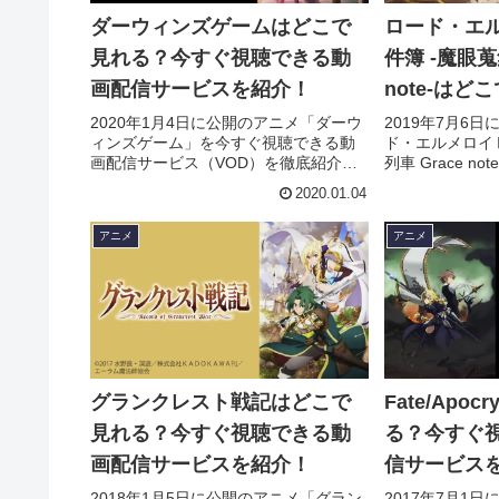
ダーウィンズゲームはどこで
ロード・エ
見れる？今すぐ視聴できる動
件簿 -魔眼蒐
画配信サービスを紹介！
note-は
視聴できる
2020年1月4日に公開のアニメ「ダーウ
2019年7月6
ィンズゲーム」を今すぐ視聴できる動
ド・エルメロイ
を紹介！
画配信サービス（VOD）を徹底紹介。
列車 Grace 
あらすじやキャスト・声優、スタッ
動画配信サービ
2020.01.04
フ、主題歌の情報はもちろん、実際に
介。あらすじや
見た人の感想やレビューもまとめてい
ッフ、主題歌の
アニメ
アニメ
ます。
に見た人の感想
います。
グランクレスト戦記はどこで
Fate/Apo
見れる？今すぐ視聴できる動
る？今すぐ
画配信サービスを紹介！
信サービス
2018年1月5日に公開のアニメ「グラン
2017年7月1