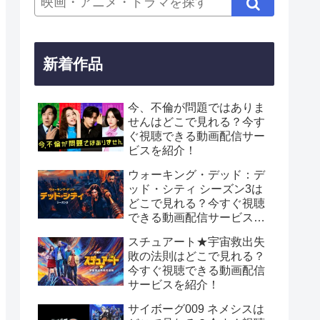
新着作品
今、不倫が問題ではありま
せんはどこで見れる？今す
ぐ視聴できる動画配信サー
ビスを紹介！
ウォーキング・デッド：デ
ッド・シティ シーズン3は
どこで見れる？今すぐ視聴
できる動画配信サービスを
紹介！
スチュアート★宇宙救出失
敗の法則はどこで見れる？
今すぐ視聴できる動画配信
サービスを紹介！
サイボーグ009 ネメシスは