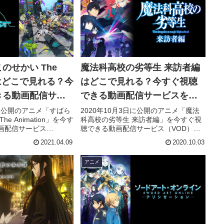
のせかい The
魔法科高校の劣等生 来訪者編
onはどこで見れる？今
はどこで見れる？今すぐ視聴
きる動画配信サー
できる動画配信サービスを紹
！
介！
日に公開のアニメ「すばら
2020年10月3日に公開のアニメ「魔法
e Animation」を今す
科高校の劣等生 来訪者編」を今すぐ視
画配信サービス
聴できる動画配信サービス（VOD）を
底紹介。あらすじやキャ
徹底紹介。あらすじやキャスト・声
2021.04.09
2020.10.03
タッフ、主題歌の情報
優、スタッフ、主題歌の情報はもちろ
際に見た人の感想やレ
ん、実際に見た人の感想やレビューも
アニメ
ています。
まとめています。