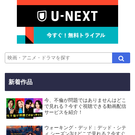
新着作品
今、不倫が問題ではありませんはどこ
で見れる？今すぐ視聴できる動画配信
サービスを紹介！
ウォーキング・デッド：デッド・シテ
ィ シーズン3はどこで見れる？今すぐ