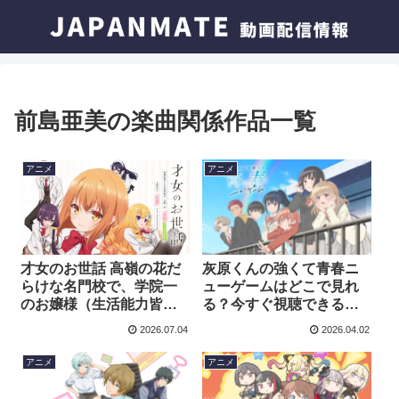
前島亜美の楽曲関係作品一覧
アニメ
アニメ
才女のお世話 高嶺の花だ
灰原くんの強くて青春ニ
らけな名門校で、学院一
ューゲームはどこで見れ
のお嬢様（生活能力皆
る？今すぐ視聴できる動
無）を陰ながらお世話す
画配信サービスを紹介！
2026.07.04
2026.04.02
ることになりましたはど
こで見れる？今すぐ視聴
アニメ
アニメ
できる動画配信サービス
を紹介！