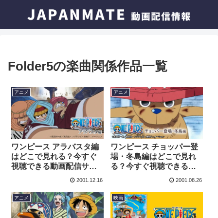
Folder5の楽曲関係作品一覧
アニメ
アニメ
ワンピース アラバスタ編
ワンピース チョッパー登
はどこで見れる？今すぐ
場・冬島編はどこで見れ
視聴できる動画配信サー
る？今すぐ視聴できる動
ビスを紹介！
画配信サービスを紹介！
2001.12.16
2001.08.26
アニメ
映画