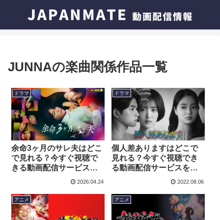
JUNNAの楽曲関係作品一覧
ドラマ
ドラマ
余命3ヶ月のサレ夫はどこ
個人差ありますはどこで
で見れる？今すぐ視聴で
見れる？今すぐ視聴でき
きる動画配信サービスを
る動画配信サービスを紹
紹介！
介！
2026.04.24
2022.08.06
アニメ
アニメ