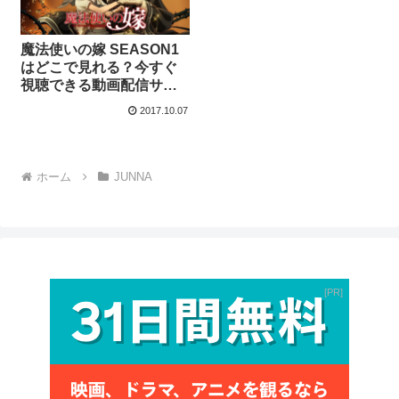
魔法使いの嫁 SEASON1
はどこで見れる？今すぐ
視聴できる動画配信サー
ビスを紹介！
2017.10.07
ホーム
JUNNA
PR