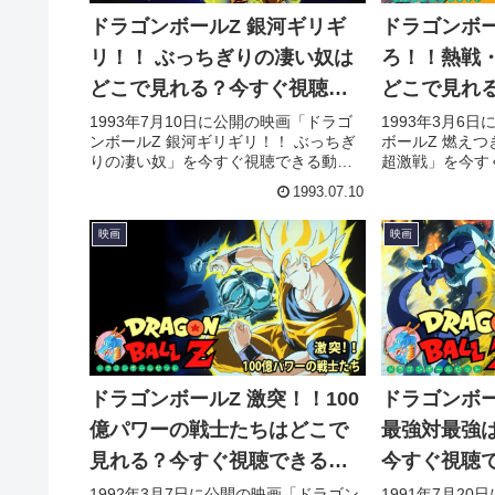
ドラゴンボールZ 銀河ギリギ
ドラゴンボー
リ！！ ぶっちぎりの凄い奴は
ろ！！熱戦
どこで見れる？今すぐ視聴で
どこで見れ
きる動画配信サービスを紹
きる動画配
1993年7月10日に公開の映画「ドラゴ
1993年3月6
ンボールZ 銀河ギリギリ！！ ぶっちぎ
ボールZ 燃え
介！
介！
りの凄い奴」を今すぐ視聴できる動画
超激戦」を今す
配信サービス（VOD）を徹底紹介。あ
サービス（VO
1993.07.10
らすじやキャスト・声優、スタッフ、
じやキャスト・
主題歌の情報はもちろん、実際に見た
歌の情報はもち
映画
映画
人の感想やレビューもまとめていま
感想やレビュー
す。
ドラゴンボールZ 激突！！100
ドラゴンボー
億パワーの戦士たちはどこで
最強対最強
見れる？今すぐ視聴できる動
今すぐ視聴
画配信サービスを紹介！
ービスを紹
1992年3月7日に公開の映画「ドラゴン
1991年7月2