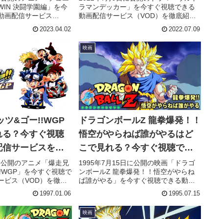
IN 決闘学園編」を今
ラマンデッカー」を今すぐ視聴できる
動画配信サービス
動画配信サービス（VOD）を徹底紹
底紹介。あらすじやキャ
介。あらすじやキャスト・声優、スタ
2023.04.02
2022.07.09
タッフ、主題歌の情報
ッフ、主題歌の情報はもちろん、実際
際に見た人の感想やレ
に見た人の感想やレビューもまとめて
映画
ています。
います。
ツ&ゴー!!WGP
ドラゴンボールZ 龍拳爆発！！
れる？今すぐ視聴
悟空がやらねば誰がやるはど
配信サービスを紹
こで見れる？今すぐ視聴でき
る動画配信サービスを紹介！
日に公開のアニメ「爆走兄
1995年7月15日に公開の映画「ドラゴ
!!WGP」を今すぐ視聴で
ンボールZ 龍拳爆発！！悟空がやらね
ービス（VOD）を徹底
ば誰がやる」を今すぐ視聴できる動画
やキャスト・声優、ス
配信サービス（VOD）を徹底紹介。あ
1997.01.06
1995.07.15
の情報はもちろん、実
らすじやキャスト・声優、スタッフ、
想やレビューもまとめ
主題歌の情報はもちろん、実際に見た
映画
人の感想やレビューもまとめていま