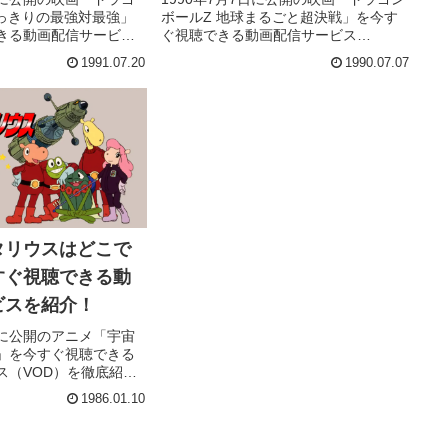
びっきりの最強対最強」
ボールZ 地球まるごと超決戦」を今す
きる動画配信サービス
ぐ視聴できる動画配信サービス
底紹介。あらすじやキャ
（VOD）を徹底紹介。あらすじやキャ
1991.07.20
1990.07.07
タッフ、主題歌の情報
スト・声優、スタッフ、主題歌の情報
際に見た人の感想やレ
はもちろん、実際に見た人の感想やレ
ています。
ビューもまとめています。
タリウスはどこで
すぐ視聴できる動
ビスを紹介！
0日に公開のアニメ「宇宙
」を今すぐ視聴できる
ス（VOD）を徹底紹
キャスト・声優、スタ
1986.01.10
情報はもちろん、実際
やレビューもまとめて