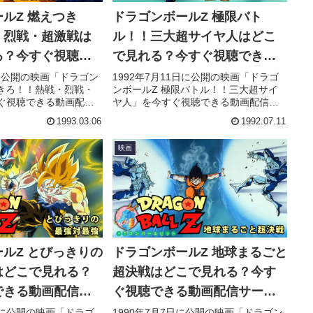
ルZ 燃えつき
ドラゴンボールZ 極限バト
・烈戦・超激戦は
ル！！三大超サイヤ人はどこ
る？今すぐ視聴で
で見れる？今すぐ視聴できる
信サービスを紹
動画配信サービスを紹介！
日に公開の映画「ドラゴン
1992年7月11日に公開の映画「ドラゴ
つきろ！！熱戦・烈戦・
ンボールZ 極限バトル！！三大超サイ
ぐ視聴できる動画配信
ヤ人」を今すぐ視聴できる動画配信サ
D）を徹底紹介。あらす
ービス（VOD）を徹底紹介。あらすじ
1993.03.06
1992.07.11
声優、スタッフ、主題
やキャスト・声優、スタッフ、主題歌
ろん、実際に見た人の
の情報はもちろん、実際に見た人の感
映画
もまとめています。
想やレビューもまとめています。
ルZ とびっきりの
ドラゴンボールZ 地球まるごと
はどこで見れる？
超決戦はどこで見れる？今す
できる動画配信サ
ぐ視聴できる動画配信サービ
介！
スを紹介！
0日に公開の映画「ドラゴ
1990年7月7日に公開の映画「ドラゴン