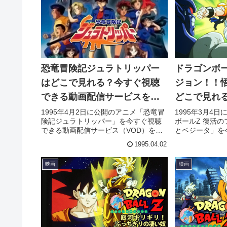
恐竜冒険記ジュラトリッパー
ドラゴンボー
はどこで見れる？今すぐ視聴
ジョン！！
できる動画配信サービスを紹
どこで見れ
介！
きる動画配
1995年4月2日に公開のアニメ「恐竜冒
1995年3月4
険記ジュラトリッパー」を今すぐ視聴
ボールZ 復活
介！
できる動画配信サービス（VOD）を徹
とベジータ」を
底紹介。あらすじやキャスト・声優、
配信サービス（
1995.04.02
スタッフ、主題歌の情報はもちろん、
らすじやキャス
実際に見た人の感想やレビューもまと
主題歌の情報は
映画
映画
めています。
人の感想やレビ
す。