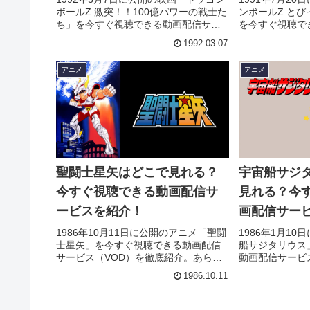
ボールZ 激突！！100億パワーの戦士た
ンボールZ と
ち」を今すぐ視聴できる動画配信サー
を今すぐ視聴で
ビス（VOD）を徹底紹介。あらすじや
（VOD）を徹
1992.03.07
キャスト・声優、スタッフ、主題歌の
スト・声優、ス
情報はもちろん、実際に見た人の感想
はもちろん、実
アニメ
アニメ
やレビューもまとめています。
ビューもまとめ
聖闘士星矢はどこで見れる？
宇宙船サジ
今すぐ視聴できる動画配信サ
見れる？今
ービスを紹介！
画配信サー
1986年10月11日に公開のアニメ「聖闘
1986年1月1
士星矢」を今すぐ視聴できる動画配信
船サジタリウス
サービス（VOD）を徹底紹介。あらす
動画配信サービ
じやキャスト・声優、スタッフ、主題
介。あらすじや
1986.10.11
歌の情報はもちろん、実際に見た人の
ッフ、主題歌の
感想やレビューもまとめています。
に見た人の感想
います。