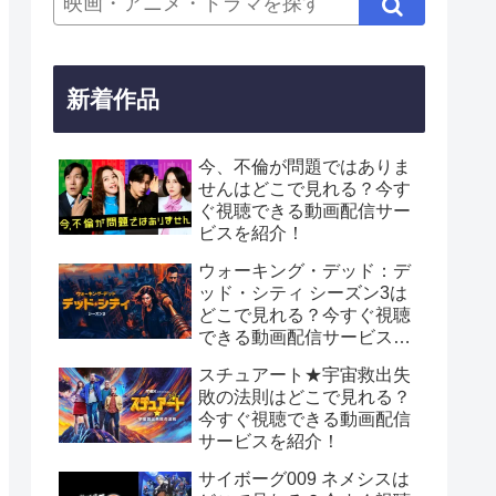
新着作品
今、不倫が問題ではありま
せんはどこで見れる？今す
ぐ視聴できる動画配信サー
ビスを紹介！
ウォーキング・デッド：デ
ッド・シティ シーズン3は
どこで見れる？今すぐ視聴
できる動画配信サービスを
紹介！
スチュアート★宇宙救出失
敗の法則はどこで見れる？
今すぐ視聴できる動画配信
サービスを紹介！
サイボーグ009 ネメシスは