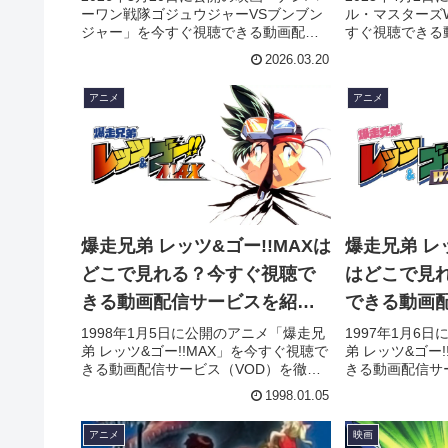
ーワン戦隊ゴジュウジャーVSブンブン
ル・マスターズW
ジャー」を今すぐ視聴できる動画配信
すぐ視聴できる
サービス（VOD）を徹底紹介。あらす
（VOD）を徹
2026.03.20
じやキャスト・声優、スタッフ、主題
スト・声優、ス
歌の情報はもちろん、実際に見た人の
はもちろん、実
アニメ
アニメ
感想やレビューもまとめています。
ビューもまとめ
爆走兄弟 レッツ&ゴー!!MAXは
爆走兄弟 レッ
どこで見れる？今すぐ視聴で
はどこで見
きる動画配信サービスを紹
できる動画
介！
介！
1998年1月5日に公開のアニメ「爆走兄
1997年1月6
弟 レッツ&ゴー!!MAX」を今すぐ視聴で
弟 レッツ&ゴー
きる動画配信サービス（VOD）を徹底
きる動画配信サ
紹介。あらすじやキャスト・声優、ス
紹介。あらすじ
1998.01.05
タッフ、主題歌の情報はもちろん、実
タッフ、主題歌
際に見た人の感想やレビューもまとめ
際に見た人の感
アニメ
映画
ています。
ています。