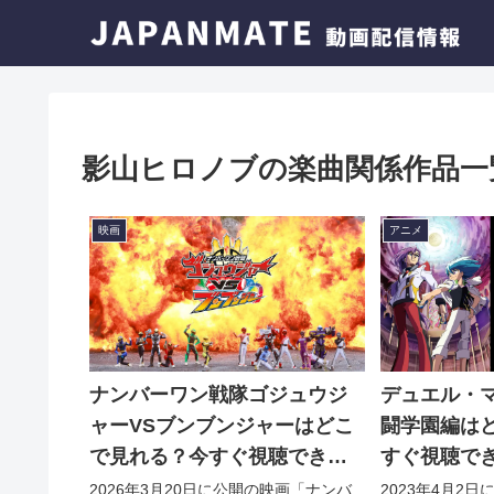
影山ヒロノブの楽曲関係作品一
映画
アニメ
ナンバーワン戦隊ゴジュウジ
デュエル・マ
ャーVSブンブンジャーはどこ
闘学園編は
で見れる？今すぐ視聴できる
すぐ視聴で
動画配信サービスを紹介！
ビスを紹介
2026年3月20日に公開の映画「ナンバ
2023年4月2