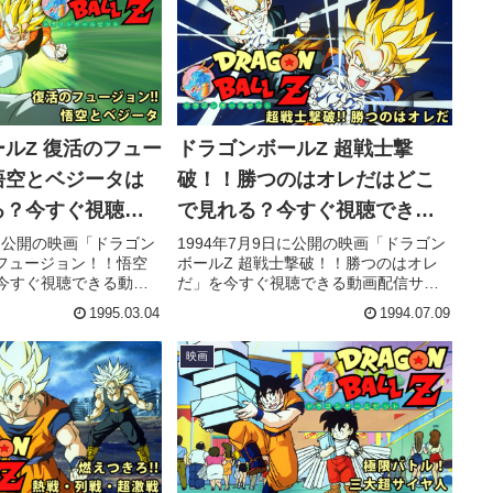
す。
ルZ 復活のフュー
ドラゴンボールZ 超戦士撃
悟空とベジータは
破！！勝つのはオレだはどこ
る？今すぐ視聴で
で見れる？今すぐ視聴できる
信サービスを紹
動画配信サービスを紹介！
日に公開の映画「ドラゴン
1994年7月9日に公開の映画「ドラゴン
のフュージョン！！悟空
ボールZ 超戦士撃破！！勝つのはオレ
今すぐ視聴できる動画
だ」を今すぐ視聴できる動画配信サー
VOD）を徹底紹介。あ
ビス（VOD）を徹底紹介。あらすじや
1995.03.04
1994.07.09
ト・声優、スタッフ、
キャスト・声優、スタッフ、主題歌の
もちろん、実際に見た
情報はもちろん、実際に見た人の感想
映画
ューもまとめていま
やレビューもまとめています。