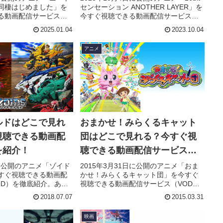
同棲はじめました」を
センセーション ANOTHER LAYER」を
る動画配信サービス
今すぐ視聴できる動画配信サービス
底紹介。あらすじやキャ
（VOD）を徹底紹介。あらすじやキャ
2025.01.04
2023.10.04
タッフ、主題歌の情報
スト・声優、スタッフ、主題歌の情報
際に見た人の感想やレ
はもちろん、実際に見た人の感想やレ
アニメ
ています。
ビューもまとめています。
ルドはどこで見れ
おまかせ！みらくるキャット
視聴できる動画配
団はどこで見れる？今すぐ視
を紹介！
聴できる動画配信サービスを
紹介！
日に公開のアニメ「ゾイド
2015年3月31日に公開のアニメ「おま
すぐ視聴できる動画配
かせ！みらくるキャット団」を今すぐ
OD）を徹底紹介。あら
視聴できる動画配信サービス（VOD）
・声優、スタッフ、主
を徹底紹介。あらすじやキャスト・声
2018.07.07
2015.03.31
ちろん、実際に見た人
優、スタッフ、主題歌の情報はもちろ
ーもまとめています。
ん、実際に見た人の感想やレビューも
映画
まとめています。