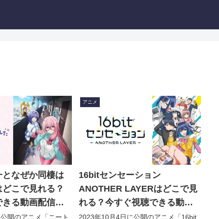
アニメ
一となぜか同棲は
16bitセンセーション
はどこで見れる？
ANOTHER LAYERはどこで見
できる動画配信サ
れる？今すぐ視聴できる動画
介！
配信サービスを紹介！
日に公開のアニメ「ニート
2023年10月4日に公開のアニメ「16bit