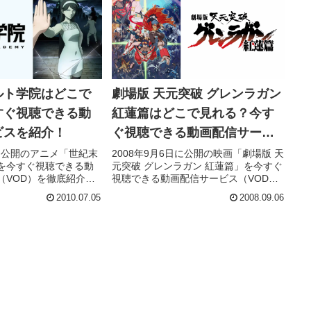
ルト学院はどこで
劇場版 天元突破 グレンラガン
すぐ視聴できる動
紅蓮篇はどこで見れる？今す
ビスを紹介！
ぐ視聴できる動画配信サービ
スを紹介！
日に公開のアニメ「世紀末
2008年9月6日に公開の映画「劇場版 天
を今すぐ視聴できる動
元突破 グレンラガン 紅蓮篇」を今すぐ
（VOD）を徹底紹介。
視聴できる動画配信サービス（VOD）
スト・声優、スタッ
を徹底紹介。あらすじやキャスト・声
2010.07.05
2008.09.06
報はもちろん、実際に
優、スタッフ、主題歌の情報はもちろ
レビューもまとめてい
ん、実際に見た人の感想やレビューも
まとめています。