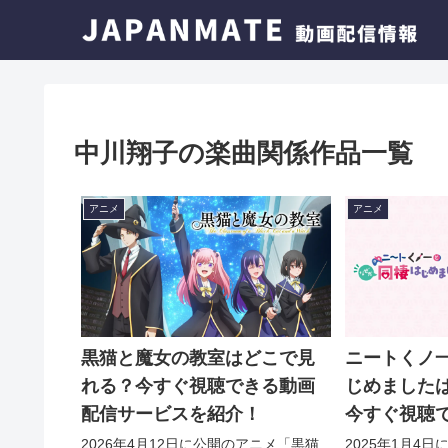
中川翔子の楽曲関係作品一覧
アニメ
アニメ
黒猫と魔女の教室はどこで見
ニートくノ
れる？今すぐ視聴できる動画
じめました
配信サービスを紹介！
今すぐ視聴
ービスを紹
2026年4月12日に公開のアニメ「黒猫
2025年1月4