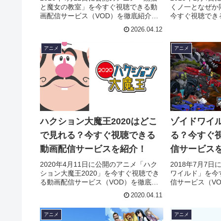
と魔女の教室」を今すぐ視聴できる動
くノ一となぜか
画配信サービス（VOD）を徹底紹介。
今すぐ視聴でき
あらすじやキャスト・声優、スタッ
（VOD）を徹
2026.04.12
フ、主題歌の情報はもちろん、実際に
スト・声優、ス
見た人の感想やレビューもまとめてい
はもちろん、実
アニメ
アニメ
ます。
ビューもまとめ
ハクション大魔王2020はどこ
ゾイドワイ
で見れる？今すぐ視聴できる
る？今すぐ
動画配信サービスを紹介！
信サービス
2020年4月11日に公開のアニメ「ハク
2018年7月7
ション大魔王2020」を今すぐ視聴でき
ワイルド」を今
る動画配信サービス（VOD）を徹底紹
信サービス（V
介。あらすじやキャスト・声優、スタ
すじやキャスト
2020.04.11
ッフ、主題歌の情報はもちろん、実際
題歌の情報はも
に見た人の感想やレビューもまとめて
の感想やレビュ
アニメ
アニメ
います。