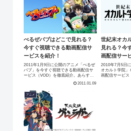
べるぜバブはどこで見れる？
世紀末オカ
今すぐ視聴できる動画配信サ
見れる？今
ービスを紹介！
画配信サー
2011年1月9日に公開のアニメ「べるぜ
2010年7月5
バブ」を今すぐ視聴できる動画配信サ
オカルト学院」
ービス（VOD）を徹底紹介。あらすじ
画配信サービス
やキャスト・声優、スタッフ、主題歌
あらすじやキャ
2011.01.09
の情報はもちろん、実際に見た人の感
フ、主題歌の情
想やレビューもまとめています。
見た人の感想や
アニメ
ます。