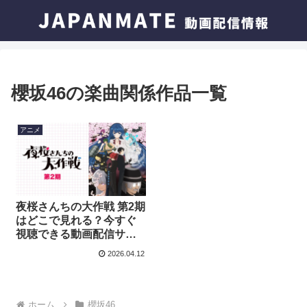
櫻坂46の楽曲関係作品一覧
アニメ
夜桜さんちの大作戦 第2期
はどこで見れる？今すぐ
視聴できる動画配信サー
ビスを紹介！
2026.04.12
ホーム
櫻坂46