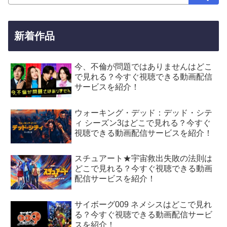
新着作品
今、不倫が問題ではありませんはどこ
で見れる？今すぐ視聴できる動画配信
サービスを紹介！
ウォーキング・デッド：デッド・シテ
ィ シーズン3はどこで見れる？今すぐ
視聴できる動画配信サービスを紹介！
スチュアート★宇宙救出失敗の法則は
どこで見れる？今すぐ視聴できる動画
配信サービスを紹介！
サイボーグ009 ネメシスはどこで見れ
る？今すぐ視聴できる動画配信サービ
スを紹介！