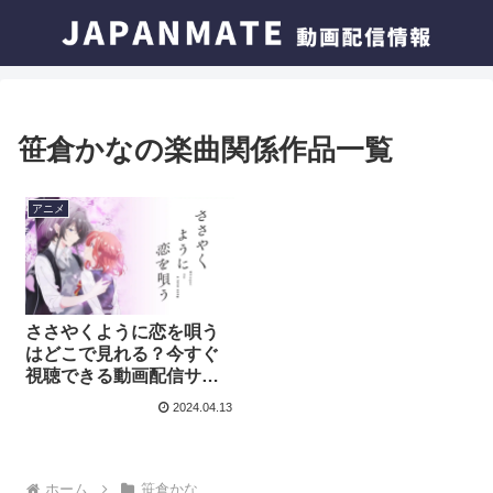
笹倉かなの楽曲関係作品一覧
アニメ
ささやくように恋を唄う
はどこで見れる？今すぐ
視聴できる動画配信サー
ビスを紹介！
2024.04.13
ホーム
笹倉かな