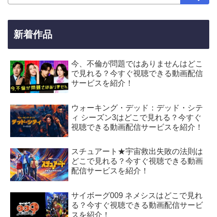
新着作品
今、不倫が問題ではありませんはどこ
で見れる？今すぐ視聴できる動画配信
サービスを紹介！
ウォーキング・デッド：デッド・シテ
ィ シーズン3はどこで見れる？今すぐ
視聴できる動画配信サービスを紹介！
スチュアート★宇宙救出失敗の法則は
どこで見れる？今すぐ視聴できる動画
配信サービスを紹介！
サイボーグ009 ネメシスはどこで見れ
る？今すぐ視聴できる動画配信サービ
スを紹介！