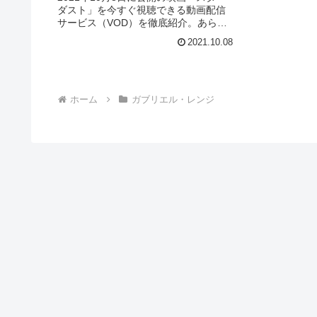
ダスト」を今すぐ視聴できる動画配信
サービス（VOD）を徹底紹介。あらす
じやキャスト・声優、スタッフ、主題
2021.10.08
歌の情報はもちろん、実際に見た人の
感想やレビューもまとめています。
ホーム
ガブリエル・レンジ