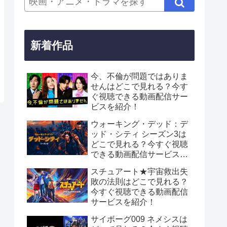
新着作品
今、不倫が問題ではありま
せんはどこで見れる？今す
ぐ視聴できる動画配信サー
ビスを紹介！
ウォーキング・デッド：デ
ッド・シティ シーズン3は
どこで見れる？今すぐ視聴
できる動画配信サービスを
紹介！
スチュアート★宇宙救出失
敗の法則はどこで見れる？
今すぐ視聴できる動画配信
サービスを紹介！
サイボーグ009 ネメシスは