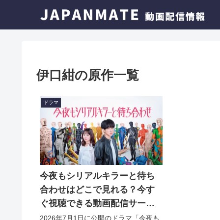
伊口紺の原作一覧
ドラマ
今夜もシリアルキラーと待ち
合わせはどこで見れる？今す
ぐ視聴できる動画配信サービ
スを紹介！
2026年7月1日に公開のドラマ「今夜も