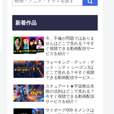
新着作品
今、不倫が問題ではありま
せんはどこで見れる？今す
ぐ視聴できる動画配信サー
ビスを紹介！
ウォーキング・デッド：デ
ッド・シティ シーズン3は
どこで見れる？今すぐ視聴
できる動画配信サービスを
紹介！
スチュアート★宇宙救出失
敗の法則はどこで見れる？
今すぐ視聴できる動画配信
サービスを紹介！
サイボーグ009 ネメシスは