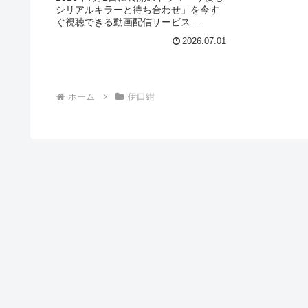
シリアルキラーと待ち合わせ」を今す
ぐ視聴できる動画配信サービス
（VOD）を徹底紹介。あらすじやキャ
2026.07.01
スト・声優、スタッフ、主題歌の情報
はもちろん、実際に見た人の感想やレ
ビューもまとめています。
ホーム
伊口紺