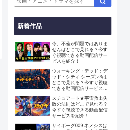
新着作品
今、不倫が問題ではありま
せんはどこで見れる？今す
ぐ視聴できる動画配信サー
ビスを紹介！
ウォーキング・デッド：デ
ッド・シティ シーズン3は
どこで見れる？今すぐ視聴
できる動画配信サービスを
紹介！
スチュアート★宇宙救出失
敗の法則はどこで見れる？
今すぐ視聴できる動画配信
サービスを紹介！
サイボーグ009 ネメシスは