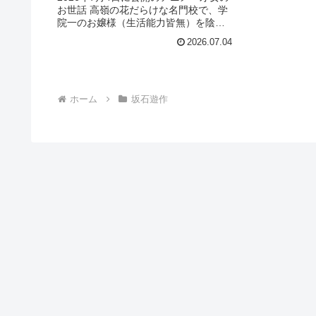
お世話 高嶺の花だらけな名門校で、学
はどこで見れる？今すぐ視聴
院一のお嬢様（生活能力皆無）を陰な
できる動画配信サービスを紹
がらお世話することになりました」を
2026.07.04
今すぐ視聴できる動画配信サービス
介！
（VOD）を徹底紹介。あらすじやキャ
スト・声優、スタッフ、主題歌の情報
はもちろん、実際に見た人の感想やレ
ビューもまとめています。
ホーム
坂石遊作