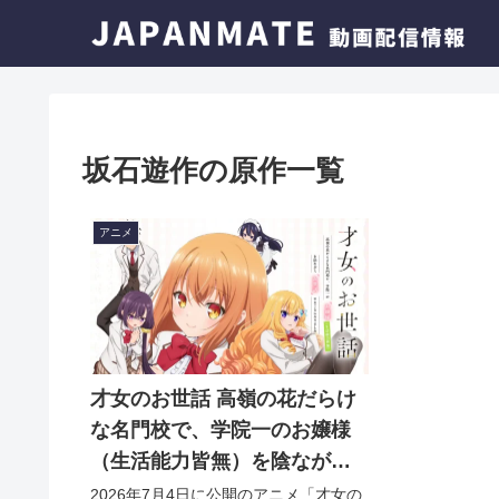
坂石遊作の原作一覧
アニメ
才女のお世話 高嶺の花だらけ
な名門校で、学院一のお嬢様
（生活能力皆無）を陰ながら
お世話することになりました
2026年7月4日に公開のアニメ「才女の