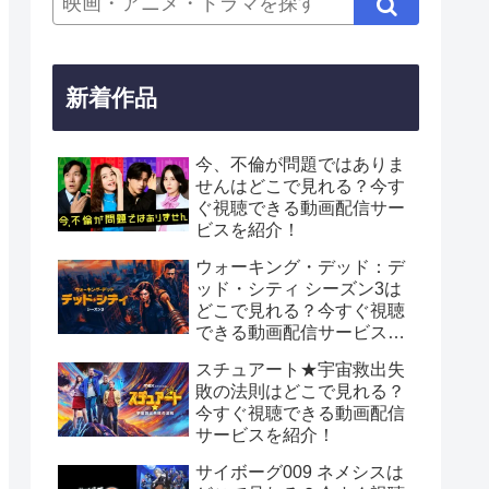
新着作品
今、不倫が問題ではありま
せんはどこで見れる？今す
ぐ視聴できる動画配信サー
ビスを紹介！
ウォーキング・デッド：デ
ッド・シティ シーズン3は
どこで見れる？今すぐ視聴
できる動画配信サービスを
紹介！
スチュアート★宇宙救出失
敗の法則はどこで見れる？
今すぐ視聴できる動画配信
サービスを紹介！
サイボーグ009 ネメシスは