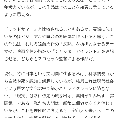
年考えているが、この作品はそのことを如実に示している
ように思える。
『ミッドサマー』と比較されることもあるが、実際に似て
いるのはビジュアルや舞台の雰囲気に限られると思う。こ
の作品は、むしろ遠藤周作の『沈黙』を彷彿とさせるテー
マや、映画全体の構造が『シャッターアイランド』を連想
させる。どちらもスコセッシ監督による作品だ。
現代、特に日本という文明国に生きる私は、科学的視点か
ら自然や死を認知し解釈しているが、結局これは現代社会
という巨大な文化の中で築かれたフィクションに過ぎな
い。「現実」は常に仮定の域を出ず、集団が生み出す「雰
囲気」である。私たち人間は、紙幣に価値があると信じて
いるが、これを理性的に考えると、宇宙人が来たら「この
地球人たち、理解不能だ」と思われてしまうだろう。