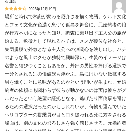
石田彰
2025年12月19日
場所と時代で常識が変わる厄介さを描く物語。ケルト文化
とフェミ文化が色濃く息づく孤島を舞台に、元婚約者の娘
が行方不明になったと知り、調査に乗り出す主人公の旅が
始まる。象徴として現れるハチは、メスが優位な社会と、
集団規模で外敵となる主人公への無関心を映し出し、ハチ
のような風土のクセが独特で興味深い。生贄のイメージは
名誉と結びつくこともあるが、外部の男性を捧げる選択で
十分とされる別の価値観も浮かぶ。島にはいない抵抗する
男を焼くことに意味があるのかという問いが生まれ、元婚
約者の依頼にも関わらず彼らが動かないのは実は彼らがグ
ルだったという絶望の証拠となる。逃げたり面倒事を避け
るための選択だったのかもしれないが、荷物を運んでいた
ヘリコプターの搭乗員が目と口を縫われる死に方をされる
場面は、別の文化の恐ろしさを強く感じさせる。元婚約者