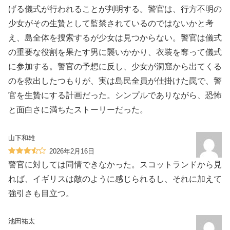
げる儀式が行われることが判明する。警官は、行方不明の
少女がその生贄として監禁されているのではないかと考
え、島全体を捜索するが少女は見つからない。警官は儀式
の重要な役割を果たす男に襲いかかり、衣装を奪って儀式
に参加する。警官の予想に反し、少女が洞窟から出てくる
のを救出したつもりが、実は島民全員が仕掛けた罠で、警
官を生贄にする計画だった。シンプルでありながら、恐怖
と面白さに満ちたストーリーだった。
山下和雄
2026年2月16日
警官に対しては同情できなかった。スコットランドから見
れば、イギリスは敵のように感じられるし、それに加えて
強引さも目立つ。
池田祐太