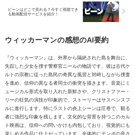
ビーンはどこで見れる？今すぐ視聴でき
る動画配信サービスを紹介！
ウィッカーマンの感想のAI要約
『ウィッカーマン』は、外界から隔絶された島を舞台に、
失踪した少女を捜す警察官ニールの物語です。彼は古代ケ
ルトの宗教に従った島民の奇異な風習と対峙しながら捜査
を進め、信仰の異なる者同士の衝突を描きます。音楽にミ
ュージカル形式を取り入れた新鮮さや、クリストファー・
リーの狂気の演技が印象的で、ストーリーはサスペンスフ
ルに進行します。特にラストの炎上シーンは圧巻で、観る
者に強烈な印象を残します。文化的な背景を持つこのカル
ト映画は、信仰への問いかけも内包しており、視覚的にも
楽しめる作品に仕上がっています。全体的にテンポの良さ