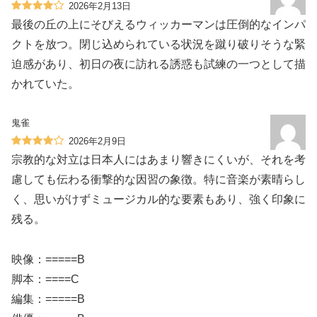
2026年2月13日
最後の丘の上にそびえるウィッカーマンは圧倒的なインパ
クトを放つ。閉じ込められている状況を蹴り破りそうな緊
迫感があり、初日の夜に訪れる誘惑も試練の一つとして描
かれていた。
鬼雀
2026年2月9日
宗教的な対立は日本人にはあまり響きにくいが、それを考
慮しても伝わる衝撃的な因習の象徴。特に音楽が素晴らし
く、思いがけずミュージカル的な要素もあり、強く印象に
残る。
映像：=====B
脚本：====C
編集：=====B