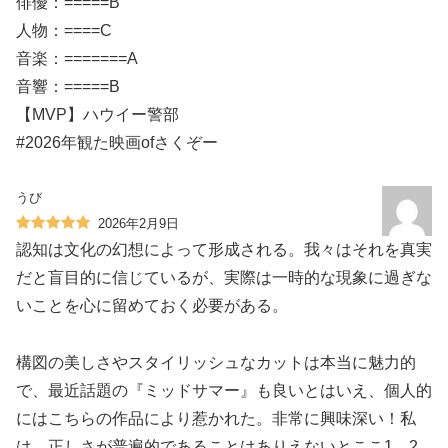
俳優：=====B
人物：====C
音楽：=======A
音響：=====B
【MVP】ハウイー警部
#2026年観た映画ofさくぞー
うび
2026年2月9日
認知は文化の幻想によって形成される。我々はそれを真実
だと盲目的に信じているが、実際は一時的な現象に過ぎな
いことを心に留めておく必要がある。
構図の美しさやスタイリッシュなカットは本当に魅力的
で、最近話題の『ミッドサマー』も良いとはいえ、個人的
にはこちらの作品により惹かれた。非常に興味深い！私
は、正しさが普遍的であることはありえないとここ1、2