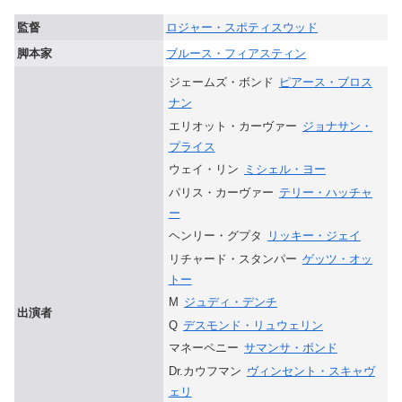
監督
ロジャー・スポティスウッド
脚本家
ブルース・フィアスティン
ジェームズ・ボンド
ピアース・ブロス
ナン
エリオット・カーヴァー
ジョナサン・
プライス
ウェイ・リン
ミシェル・ヨー
パリス・カーヴァー
テリー・ハッチャ
ー
ヘンリー・グプタ
リッキー・ジェイ
リチャード・スタンパー
ゲッツ・オッ
トー
M
ジュディ・デンチ
出演者
Q
デスモンド・リュウェリン
マネーペニー
サマンサ・ボンド
Dr.カウフマン
ヴィンセント・スキャヴ
ェリ