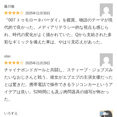
藤川徹
2025年11月30日
『007 トゥモローネバーダイ』を鑑賞。物語のテーマが現
代的で良かった。メディアリテラシー的な視点も感じら
れ、時代の変化がよく描かれていた。Qから支給された多
彩なギミックを備えた車は、やはり見応えがあった。
shin
2025年11月29日
チャイナボンドガールと共闘し、スティーブ・ジョブズみ
たいなおじさんと戦う。彼女がエブエブの主演女優だった
とは驚きだ。携帯電話で操作できるラジコンカーというア
イデアは良い。52時間にも及ぶ拷問器具の描写が怖かっ
た。
いろすえ