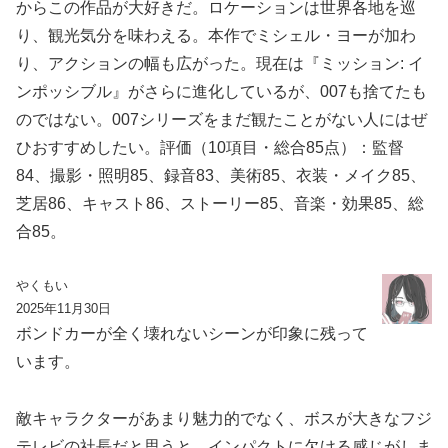
からこの作品が大好きだ。ロケーションは世界各地を巡
り、観光気分を味わえる。本作でミシェル・ヨーが加わ
り、アクションの幅も広がった。現在は『ミッション: イ
ンポッシブル』がさらに進化しているが、007も捨てたも
のではない。007シリーズをまだ観たことがない人にはぜ
ひおすすめしたい。評価（10項目・総合85点）：監督
84、撮影・照明85、録音83、美術85、衣装・メイク85、
芝居86、キャスト86、ストーリー85、音楽・効果85、総
合85。
やくもい
2025年11月30日
ボンドカーが全く壊れないシーンが印象に残って
います。
敵キャラクターがあまり魅力的でなく、ボスが大きなフジ
テレビの社長だと思うと、インパクトに欠ける感じがしま