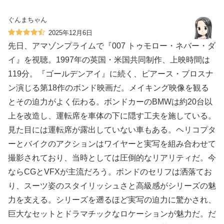
ぐんまちゃん
2025年12月6日
先日、アマゾンプライムで『007 トゥモロー・ネバー・ダ
イ』を視聴。1997年の英国・米国共同制作、上映時間は
119分。『ゴールデンアイ』に続く、ピアース・ブロスナ
ン演じる第18作のボンド映画だ。メイキング映像を観る
とその迫力がよく伝わる。ボンドカーのBMWは約20台以
上を改造し、運転席を車体の下に隠す工夫を施している。
見た目には運転席が露出していない車もある。ヘリコプタ
ーとバイクのアクションはワイヤーと実写を組み合わせて
撮影されており、当時としては圧倒的なリアリティだ。今
ならCGとVFXが主流だろう。ボンドのセリフは洒落てお
り、スーツ姿のスタイリッシュさと高級感がシリーズの魅
力を支える。シリーズを遡るほど実写の迫力に驚かされ、
巨大なセットとドラマチックなロケーションが魅力だ。だ