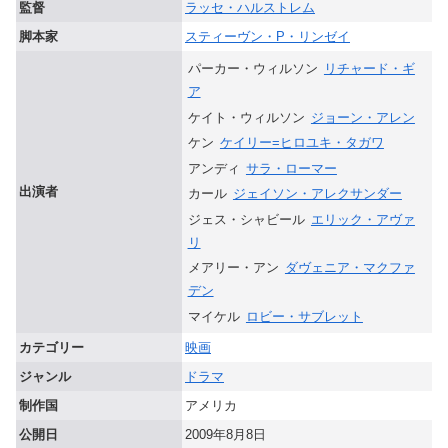
監督
ラッセ・ハルストレム
脚本家
スティーヴン・P・リンゼイ
パーカー・ウィルソン
リチャード・ギ
ア
ケイト・ウィルソン
ジョーン・アレン
ケン
ケイリー=ヒロユキ・タガワ
アンディ
サラ・ローマー
出演者
カール
ジェイソン・アレクサンダー
ジェス・シャビール
エリック・アヴァ
リ
メアリー・アン
ダヴェニア・マクファ
デン
マイケル
ロビー・サブレット
カテゴリー
映画
ジャンル
ドラマ
制作国
アメリカ
公開日
2009年8月8日