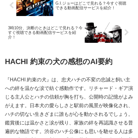
G.I.ジョーはどこで見れる？今すぐ視聴
できる動画配信サービスを紹介！
3時10分、決断のときはどこで見れる？今
すぐ視聴できる動画配信サービスを紹
介！
HACHI 約束の犬の感想のAI要約
『HACHI 約束の犬』は、忠犬ハチの不変の忠誠と飼い主
への絆を温かな涙で紡ぐ感動作です。リチャード・ギア演
じる主人公とハチの信頼が胸を打ち、公開時の記憶がよみ
がえます。日本犬の愛らしさと駅前の風景が映像化され、
ハチの切ない生きざまに誰もが心を動かされるでしょう。
鑑賞後には温かさと涙が残り、家族の絆を再認識させる普
遍的な物語です。渋谷のハチ公像にも思いを馳せる人は多