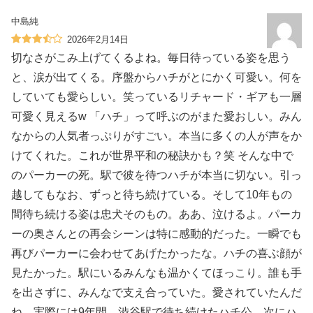
中島純
2026年2月14日
切なさがこみ上げてくるよね。毎日待っている姿を思う
と、涙が出てくる。序盤からハチがとにかく可愛い。何を
していても愛らしい。笑っているリチャード・ギアも一層
可愛く見えるw 「ハチ」って呼ぶのがまた愛おしい。みん
なからの人気者っぷりがすごい。本当に多くの人が声をか
けてくれた。これが世界平和の秘訣かも？笑 そんな中で
のパーカーの死。駅で彼を待つハチが本当に切ない。引っ
越してもなお、ずっと待ち続けている。そして10年もの
間待ち続ける姿は忠犬そのもの。ああ、泣けるよ。パーカ
ーの奥さんとの再会シーンは特に感動的だった。一瞬でも
再びパーカーに会わせてあげたかったな。ハチの喜ぶ顔が
見たかった。駅にいるみんなも温かくてほっこり。誰も手
を出さずに、みんなで支え合っていた。愛されていたんだ
ね。実際には9年間、渋谷駅で待ち続けたハチ公。次にハ