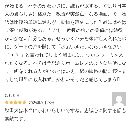
が始まる。ハチのかわいさに、誰もが涙する。やはり日本
犬の愛らしさは格別だ。教授が突然亡くなる場面まで、物
語は比較的単調に進むが、動物を題材にした作品にはやは
り深い感動がある。 ただし、教授の娘との関係には納得
がいかない部分もある。せっかくハチを家に迎え入れたの
に、ゲートの扉を開けて「さぁいきたいならいきなさい
（ᵔᴥᵔ）」と言われてしまう場面には、ついツッコミを入
れたくなる。ハチは予想通りホームレスのような生活にな
り、餌をくれる人がいるとはいえ、駅の線路の間に寝泊ま
りして風呂にも入れず、かわいそうだと感じてしまう🫩
にわとり
2025年9月28日
秋田犬は本当にかわいらしいですね。忠誠心に関する話も
素敵です。