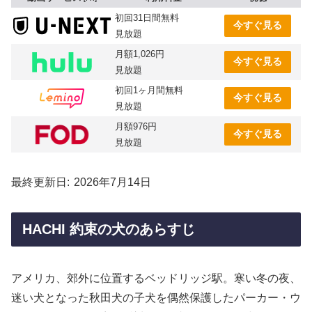
初回31日間無料
今すぐ見る
見放題
月額1,026円
今すぐ見る
見放題
初回1ヶ月間無料
今すぐ見る
見放題
月額976円
今すぐ見る
見放題
最終更新日
2026年7月14日
HACHI 約束の犬のあらすじ
アメリカ、郊外に位置するベッドリッジ駅。寒い冬の夜、
迷い犬となった秋田犬の子犬を偶然保護したパーカー・ウ