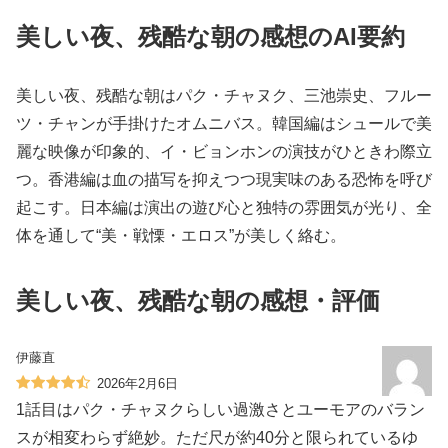
美しい夜、残酷な朝の感想のAI要約
美しい夜、残酷な朝はパク・チャヌク、三池崇史、フルー
ツ・チャンが手掛けたオムニバス。韓国編はシュールで美
麗な映像が印象的、イ・ビョンホンの演技がひときわ際立
つ。香港編は血の描写を抑えつつ現実味のある恐怖を呼び
起こす。日本編は演出の遊び心と独特の雰囲気が光り、全
体を通して“美・戦慄・エロス”が美しく絡む。
美しい夜、残酷な朝の感想・評価
伊藤直
2026年2月6日
1話目はパク・チャヌクらしい過激さとユーモアのバラン
スが相変わらず絶妙。ただ尺が約40分と限られているゆ