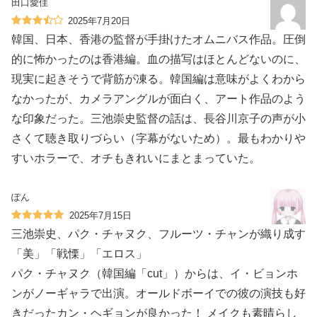
田口愛佳
2025年7月20日
韓国、日本、香港の監督が手掛けたオムニバス作品。圧倒
的に怖かったのは香港編。血の描写はほとんどないのに、
現実に起きそうで背筋が凍る。韓国編は意味がよくわから
なかったが、カメラアングルが面白く、アート作品のよう
な印象だった。三池崇史監督の話は、長谷川京子の声が小
さくて聴き取りづらい（字幕がないため）。最もわかりや
すいホラーで、オチもきれいにまとまっていた。
ぽん
2025年7月15日
三池崇史、パク・チャヌク、フルーツ・チャンが織り成す
「美」「戦慄」「エロス」
パク・チャヌク（韓国編「cut」）からは、イ・ビョンホ
ンがノーギャラで出演。オールドボーイでの彼の演技も好
きだったカン・ヘギョンが良かった！ メイクも素晴らし