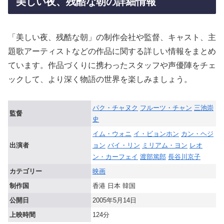
美しい夜、残酷な朝の詳細情報
「美しい夜、残酷な朝」の制作会社や監督、キャスト、主
題歌アーティストなどの作品に関する詳しい情報をまとめ
ています。作品づくりに携わったスタッフや声優陣をチェ
ックして、より深く物語の世界を楽しみましょう。
パク・チャヌク
フルーツ・チャン
三池崇
監督
史
イム・ウォニ
イ・ビョンホン
カン・ヘジ
出演者
ョン
バイ・リン
ミリアム・ヨン
レオ
ン・カーフェイ
渡部篤郎
長谷川京子
カテゴリー
映画
制作国
香港 日本 韓国
公開日
2005年5月14日
上映時間
124分