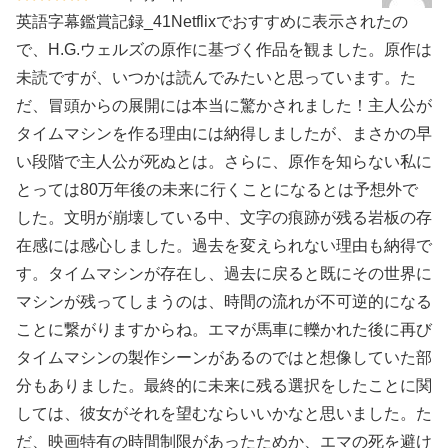
英語字幕鑑賞記録_41Netflixでおすすめに表示されたの
で、H.G.ウェルズの原作に基づく作品を観ました。原作は
未読ですが、いつかは読んでみたいと思っています。た
だ、冒頭からの展開には本当に驚かされました！主人公が
タイムマシンを作る理由には納得しましたが、まさかの早
い段階で主人公が死ぬとは。さらに、原作を知らない私に
とっては80万年後の未来に行くことになるとは予想外で
した。文明が崩壊している中、文字の痕跡が残る岩板の存
在感には感心しました。過去を変えられない理由も納得で
す。タイムマシンが存在し、過去に戻ると既にその世界に
マシンが残ってしまうのは、時間の流れが不可逆的になる
ことに繋がりますからね。エマが馬車に轢かれた後に再び
タイムマシンの製作シーンがあるのではと想像していた部
分もありました。最終的に未来に残る選択をしたことに関
しては、彼女がそれを望むならいいかなと思いました。た
だ、映画特有の時間制限があったためか、エマの死を避け