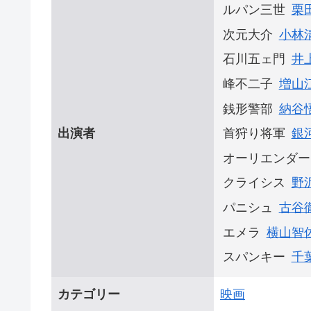
ルパン三世
栗
次元大介
小林
石川五ェ門
井
峰不二子
増山
銭形警部
納谷
出演者
首狩り将軍
銀
オーリエンダー
クライシス
野
パニシュ
古谷
エメラ
横山智
スパンキー
千
カテゴリー
映画