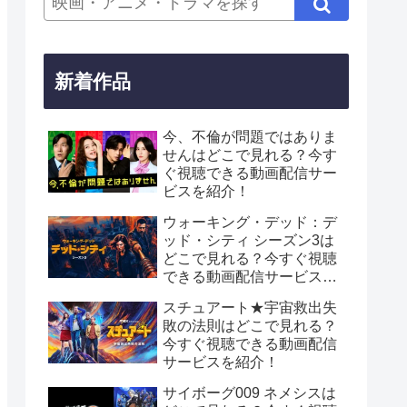
新着作品
今、不倫が問題ではありま
せんはどこで見れる？今す
ぐ視聴できる動画配信サー
ビスを紹介！
ウォーキング・デッド：デ
ッド・シティ シーズン3は
どこで見れる？今すぐ視聴
できる動画配信サービスを
紹介！
スチュアート★宇宙救出失
敗の法則はどこで見れる？
今すぐ視聴できる動画配信
サービスを紹介！
サイボーグ009 ネメシスは