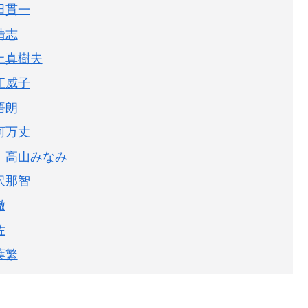
田貫一
清志
上真樹夫
江威子
悟朗
河万丈
高山みなみ
沢那智
徹
佐
葉繁