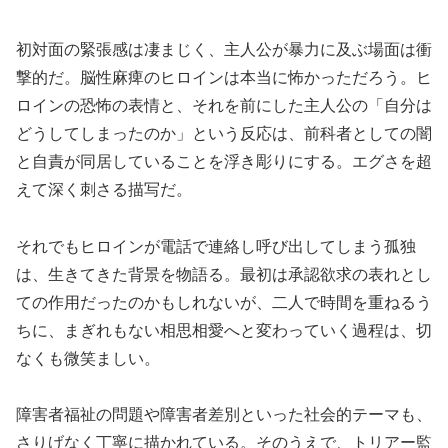
初対面の緊張感は凄まじく、主人公が暴力に及ぶ場面は衝
撃的だ。脳性麻痺のヒロインは本当に怖かっただろう。ヒ
ロインの恐怖の表情と、それを前にした主人公の「自分は
どうしてしまったのか」という反応は、前科者としての闇
と自責が同居していることを浮き彫りにする。エグさを超
えて深く刺さる描写だ。
それでもヒロインが電話で連絡し呼び出してしまう孤独
は、生きてきた背景を物語る。最初は承認欲求の表れとし
ての作用だったのかもしれないが、二人で時間を重ねるう
ちに、まぎれもない相思相愛へと変わっていく過程は、切
なくも微笑ましい。
障害者福祉の問題や障害者差別といった社会的テーマも、
さりげなく丁寧に描かれている。そのうえで、トリアー監