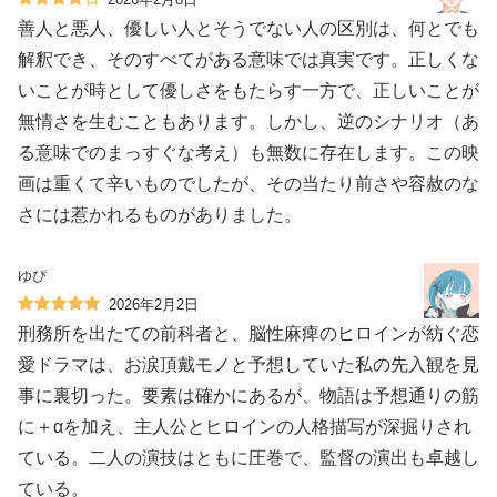
善人と悪人、優しい人とそうでない人の区別は、何とでも
解釈でき、そのすべてがある意味では真実です。正しくな
いことが時として優しさをもたらす一方で、正しいことが
無情さを生むこともあります。しかし、逆のシナリオ（あ
る意味でのまっすぐな考え）も無数に存在します。この映
画は重くて辛いものでしたが、その当たり前さや容赦のな
さには惹かれるものがありました。
ゆぴ
2026年2月2日
刑務所を出たての前科者と、脳性麻痺のヒロインが紡ぐ恋
愛ドラマは、お涙頂戴モノと予想していた私の先入観を見
事に裏切った。要素は確かにあるが、物語は予想通りの筋
に＋αを加え、主人公とヒロインの人格描写が深掘りされ
ている。二人の演技はともに圧巻で、監督の演出も卓越し
ている。