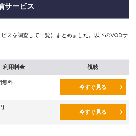
信サービス
ビスを調査して一覧にまとめました。以下のVODサ
利用料金
視聴
間無料
今すぐ見る
6円
今すぐ見る