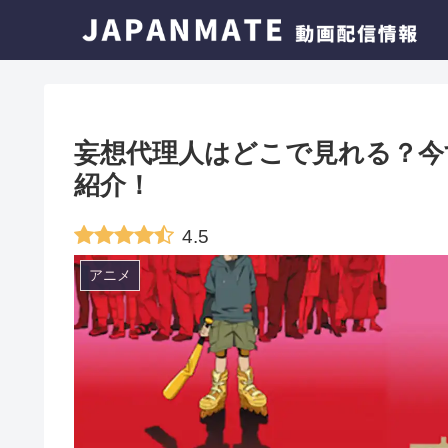
妄想代理人はどこで見れる？今
紹介！
4.5
アニメ