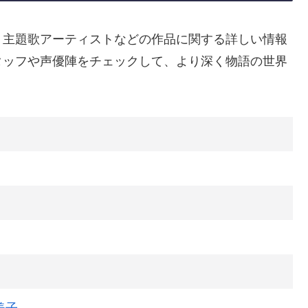
、主題歌アーティストなどの作品に関する詳しい情報
タッフや声優陣をチェックして、より深く物語の世界