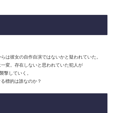
からは彼女の自作自演ではないかと疑われていた。
は一変。存在しないと思われていた犯人が
と襲撃していく。
なる標的は誰なのか？