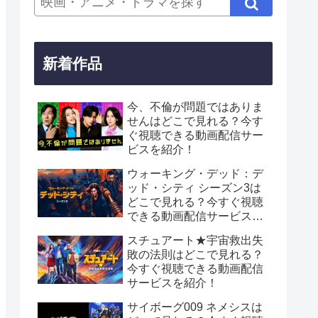
新着作品
今、不倫が問題ではありま
せんはどこで見れる？今す
ぐ視聴できる動画配信サー
ビスを紹介！
ウォーキング・デッド：デ
ッド・シティ シーズン3は
どこで見れる？今すぐ視聴
できる動画配信サービスを
紹介！
スチュアート★宇宙救出失
敗の法則はどこで見れる？
今すぐ視聴できる動画配信
サービスを紹介！
サイボーグ009 ネメシスは