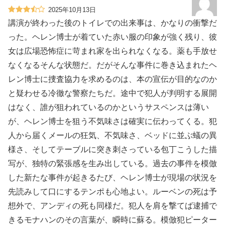
2025年10月13日
講演が終わった後のトイレでの出来事は、かなりの衝撃だ
った。ヘレン博士が着ていた赤い服の印象が強く残り、彼
女は広場恐怖症に苛まれ家を出られなくなる。薬も手放せ
なくなるそんな状態だ。だがそんな事件に巻き込まれたヘ
レン博士に捜査協力を求めるのは、本の宣伝が目的なのか
と疑わせる冷徹な警察たちだ。途中で犯人が判明する展開
はなく、誰が狙われているのかというサスペンスは薄い
が、ヘレン博士を狙う不気味さは確実に伝わってくる。犯
人から届くメールの狂気、不気味さ、ベッドに並ぶ蟻の異
様さ、そしてテーブルに突き刺さっている包丁こうした描
写が、独特の緊張感を生み出している。過去の事件を模倣
した新たな事件が起きるたび、ヘレン博士が現場の状況を
先読みして口にするテンポも心地よい。ルーベンの死は予
想外で、アンディの死も同様だ。犯人を肩を撃てば逮捕で
きるモナハンのその言葉が、瞬時に蘇る。模倣犯ピーター