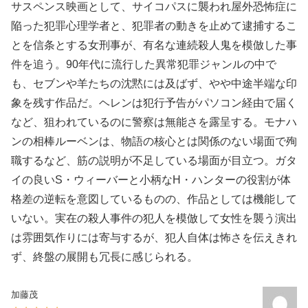
サスペンス映画として、サイコパスに襲われ屋外恐怖症に
陥った犯罪心理学者と、犯罪者の動きを止めて逮捕するこ
とを信条とする女刑事が、有名な連続殺人鬼を模倣した事
件を追う。90年代に流行した異常犯罪ジャンルの中で
も、セブンや羊たちの沈黙には及ばず、やや中途半端な印
象を残す作品だ。ヘレンは犯行予告がパソコン経由で届く
など、狙われているのに警察は無能さを露呈する。モナハ
ンの相棒ルーベンは、物語の核心とは関係のない場面で殉
職するなど、筋の説明が不足している場面が目立つ。ガタ
イの良いS・ウィーバーと小柄なH・ハンターの役割が体
格差の逆転を意図しているものの、作品としては機能して
いない。実在の殺人事件の犯人を模倣して女性を襲う演出
は雰囲気作りには寄与するが、犯人自体は怖さを伝えきれ
ず、終盤の展開も冗長に感じられる。
加藤茂