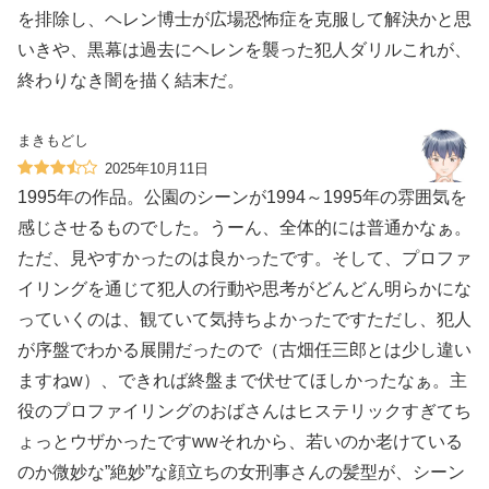
を排除し、ヘレン博士が広場恐怖症を克服して解決かと思
いきや、黒幕は過去にヘレンを襲った犯人ダリルこれが、
終わりなき闇を描く結末だ。
まきもどし
2025年10月11日
1995年の作品。公園のシーンが1994～1995年の雰囲気を
感じさせるものでした。うーん、全体的には普通かなぁ。
ただ、見やすかったのは良かったです。そして、プロファ
イリングを通じて犯人の行動や思考がどんどん明らかにな
っていくのは、観ていて気持ちよかったですただし、犯人
が序盤でわかる展開だったので（古畑任三郎とは少し違い
ますねw）、できれば終盤まで伏せてほしかったなぁ。主
役のプロファイリングのおばさんはヒステリックすぎてち
ょっとウザかったですwwそれから、若いのか老けている
のか微妙な”絶妙”な顔立ちの女刑事さんの髪型が、シーン