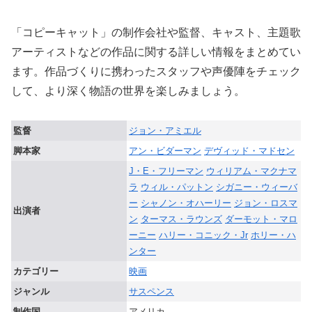
「コピーキャット」の制作会社や監督、キャスト、主題歌
アーティストなどの作品に関する詳しい情報をまとめてい
ます。作品づくりに携わったスタッフや声優陣をチェック
して、より深く物語の世界を楽しみましょう。
監督
ジョン・アミエル
脚本家
アン・ビダーマン
デヴィッド・マドセン
J・E・フリーマン
ウィリアム・マクナマ
ラ
ウィル・パットン
シガニー・ウィーバ
ー
シャノン・オハーリー
ジョン・ロスマ
出演者
ン
ターマス・ラウンズ
ダーモット・マロ
ーニー
ハリー・コニック・Jr
ホリー・ハ
ンター
カテゴリー
映画
ジャンル
サスペンス
制作国
アメリカ