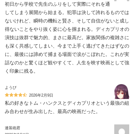
初日から学校で先生のふりをして実際にそれを通
してしまう展開から始まる。犯罪は決して誇れるものでは
ないけれど、瞬時の機転と賢さ、そして自信がないと成し
得ないことをやり抜く姿に心を掴まれる。ディカプリオの
演技は抜群で魅力的、まさに最高だ。家族関係の複雑さに
も深く共感してしまい、今まで上手く逃げてきたはずなの
に、最後には諦めて捕まる場面で涙がこぼれた。これが実
話なのかと驚くほど観やすくて、人生を映す映画として強
く印象に残る。
ようび
2026年2月9日
私の好きなトム・ハンクスとディカプリオという最強の組
み合わせが生み出した、最高の映画だった。
連装砲君