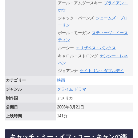
アール・アムダースキー
ブライアン・
ホウ
ジャック・バーンズ
ジェームズ・ブロ
ーリン
ポール・モーガン
スティーヴ・イース
ティン
ルーシー
エリザベス・バンクス
キャロル・ストロング
ナンシー・レネ
ハン
ジョアンナ
ケイトリン・ダブルデイ
カテゴリー
映画
ジャンル
クライム
ドラマ
制作国
アメリカ
公開日
2003年3月21日
上映時間
141分
キャッチ・ミー・イフ・ユー・キャンの楽