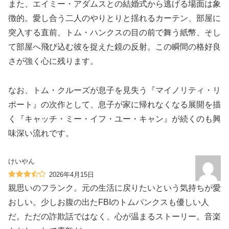
また、エイミー・アダムスとの結婚式から逃げる場面は象
徴的。愛し合う二人のやりとりと揺れるカーテン、部屋に
突入する直前、トム・ハンクスの目の前で舞う紙幣、そし
て部屋へ飛び込む彼を捉えた鏡の反射。この瞬間の格好良
さが強く心に残ります。
なお、トム・クルーズが息子を見失う『マイノリティ・リ
ポート』の次作として、息子が家に帰れなくなる展開を描
く『キャッチ・ミー・イフ・ユー・キャン』が続くのも興
味深い流れです。
けいやん
2026年4月15日
親思いのフランク。元の生活に戻りたいという気持ちが愛
おしい。少しお腹の出たFBIのトムパンクスも優しい人
だ。ただの詐欺話ではなく、心が温まるストーリー。音楽