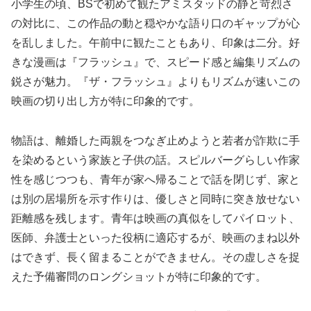
小学生の頃、BSで初めて観たアミスタッドの静と苛烈さ
の対比に、この作品の動と穏やかな語り口のギャップが心
を乱しました。午前中に観たこともあり、印象は二分。好
きな漫画は『フラッシュ』で、スピード感と編集リズムの
鋭さが魅力。『ザ・フラッシュ』よりもリズムが速いこの
映画の切り出し方が特に印象的です。
物語は、離婚した両親をつなぎ止めようと若者が詐欺に手
を染めるという家族と子供の話。スピルバーグらしい作家
性を感じつつも、青年が家へ帰ることで話を閉じず、家と
は別の居場所を示す作りは、優しさと同時に突き放せない
距離感を残します。青年は映画の真似をしてパイロット、
医師、弁護士といった役柄に適応するが、映画のまね以外
はできず、長く留まることができません。その虚しさを捉
えた予備審問のロングショットが特に印象的です。