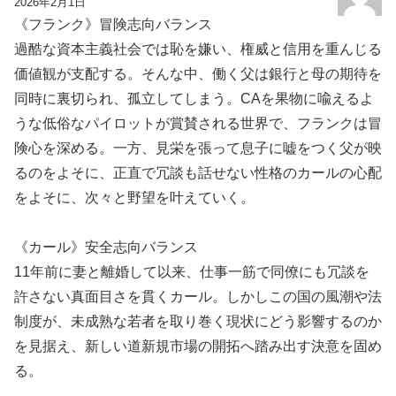
2026年2月1日
《フランク》冒険志向バランス
過酷な資本主義社会では恥を嫌い、権威と信用を重んじる
価値観が支配する。そんな中、働く父は銀行と母の期待を
同時に裏切られ、孤立してしまう。CAを果物に喩えるよ
うな低俗なパイロットが賞賛される世界で、フランクは冒
険心を深める。一方、見栄を張って息子に嘘をつく父が映
るのをよそに、正直で冗談も話せない性格のカールの心配
をよそに、次々と野望を叶えていく。
《カール》安全志向バランス
11年前に妻と離婚して以来、仕事一筋で同僚にも冗談を
許さない真面目さを貫くカール。しかしこの国の風潮や法
制度が、未成熟な若者を取り巻く現状にどう影響するのか
を見据え、新しい道新規市場の開拓へ踏み出す決意を固め
る。