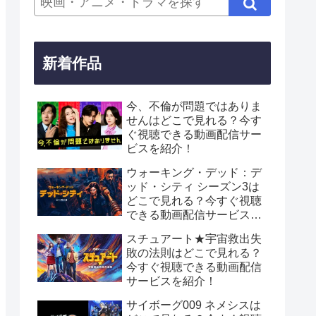
新着作品
今、不倫が問題ではありま
せんはどこで見れる？今す
ぐ視聴できる動画配信サー
ビスを紹介！
ウォーキング・デッド：デ
ッド・シティ シーズン3は
どこで見れる？今すぐ視聴
できる動画配信サービスを
紹介！
スチュアート★宇宙救出失
敗の法則はどこで見れる？
今すぐ視聴できる動画配信
サービスを紹介！
サイボーグ009 ネメシスは