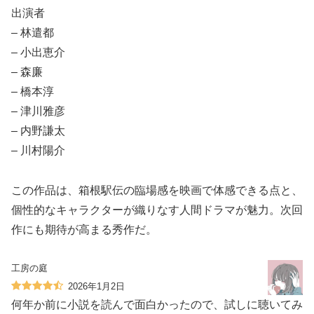
出演者
– 林遣都
– 小出恵介
– 森廉
– 橋本淳
– 津川雅彦
– 内野謙太
– 川村陽介
この作品は、箱根駅伝の臨場感を映画で体感できる点と、
個性的なキャラクターが織りなす人間ドラマが魅力。次回
作にも期待が高まる秀作だ。
工房の庭
2026年1月2日
何年か前に小説を読んで面白かったので、試しに聴いてみ