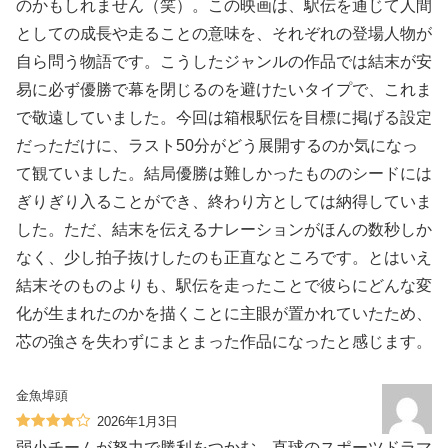
のかもしれません（笑）。この映画は、駅伝を通じて人間
としての成長や走ることの意味を、それぞれの登場人物が
自ら問う物語です。こうしたジャンルの作品では結末が安
易に必ず優勝で幕を閉じるのを避けたいタイプで、これま
で敬遠していました。今回は箱根駅伝を目標に掲げる設定
だっただけに、ラスト50分がどう展開するのか気になっ
て観ていました。結局優勝は難しかったもののシードには
ぎりぎり入ることができ、終わり方としては納得していま
した。ただ、結末を伝えるナレーションがほんの数秒しか
なく、少し拍子抜けしたのも正直なところです。とはいえ
結末そのものよりも、駅伝を走ったことで彼らにどんな変
化が生まれたのかを描くことに主眼が置かれていたため、
芯の強さを失わずにまとまった作品になったと感じます。
金魚埠頭
2026年1月3日
弱小チームが努力で勝利をつかむ、直球のスポーツドラマ