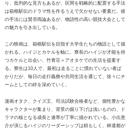
り、批判的な見方もあるが、区間を戦略的に配置する手法
は箱根駅伝のドラマ性を作るうえで欠かせない要素だ。彼
の手法には賛否両論あるが、物語性の高い競技大会として
の魅力を引き出している。
この映画は、箱根駅伝を目指す大学生たちの物語として描
かれる。ハイジとカケルを軸に、寮長のハイジが才能を持
つカケルと出会い、竹青荘＝アオタケでの生活を提案す
る。寮生は10人で、最初は走ることに慣れていない者ば
かりだが、毎日の走行義務や共同生活を通じて、徐々にチ
ームとしての絆を深めていく。
漫画オタク、クイズ王、司法試験合格者など、個性豊かな
キャラクターが集まり、背景の掘り下げは浅いものの、ド
ラマの核となる成長と連帯が丁寧に描かれている。小出恵
介が演じるハイジのリーダーシップは頼もしく、林遣都が