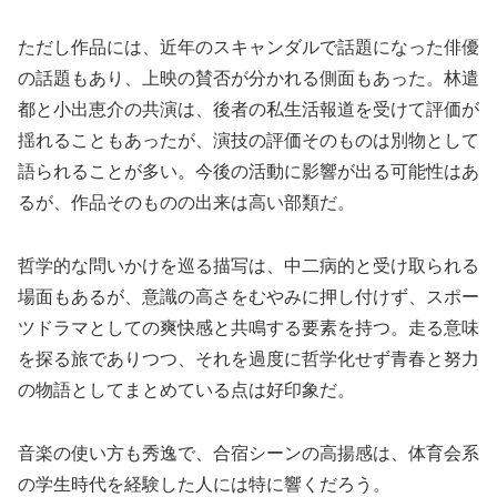
ただし作品には、近年のスキャンダルで話題になった俳優
の話題もあり、上映の賛否が分かれる側面もあった。林遣
都と小出恵介の共演は、後者の私生活報道を受けて評価が
揺れることもあったが、演技の評価そのものは別物として
語られることが多い。今後の活動に影響が出る可能性はあ
るが、作品そのものの出来は高い部類だ。
哲学的な問いかけを巡る描写は、中二病的と受け取られる
場面もあるが、意識の高さをむやみに押し付けず、スポー
ツドラマとしての爽快感と共鳴する要素を持つ。走る意味
を探る旅でありつつ、それを過度に哲学化せず青春と努力
の物語としてまとめている点は好印象だ。
音楽の使い方も秀逸で、合宿シーンの高揚感は、体育会系
の学生時代を経験した人には特に響くだろう。