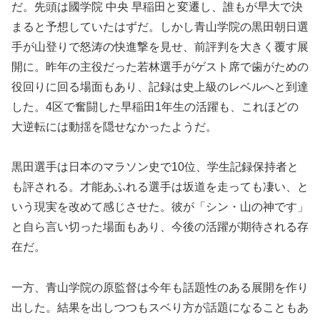
だ。先頭は國学院 中央 早稲田と変遷し、誰もが早大で決
まると予想していたはずだ。しかし青山学院の黒田朝日選
手が山登りで怒涛の快進撃を見せ、前評判を大きく覆す展
開に。昨年の主役だった若林選手がゲスト席で歯がための
役回りに回る場面もあり、記録は史上級のレベルへと到達
した。4区で奮闘した早稲田1年生の活躍も、これほどの
大逆転には動揺を隠せなかったようだ。
黒田選手は日本のマラソン史で10位、学生記録保持者と
も評される。才能あふれる選手は坂道を走っても凄い、と
いう現実を改めて感じさせた。彼が「シン・山の神です」
と自ら言い切った場面もあり、今後の活躍が期待される存
在だ。
一方、青山学院の原監督は今年も話題性のある展開を作り
出した。結果を出しつつもスベり方が話題になることもあ