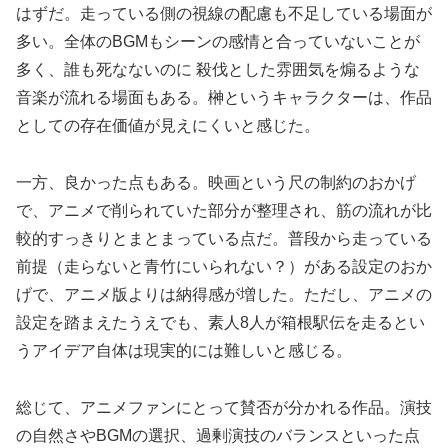
はずだ。走っている側の視線の配慮も不足している場面が
多い。全体のBGMもシーンの感情と合っていないことが
多く、誰も死なないのに 殺伐とした雰囲気を煽るような
音楽が流れる場面もある。榊というキャラクターは、作品
としての存在価値が見えにくいと感じた。
一方、良かった点もある。映画という尺の制約のおかげ
で、アニメで削られていた部分が整理され、筋の流れが比
較的すっきりとまとまっている点だ。普段から走っている
前提（走らないと青竹にいられない？）がある設定のおか
げで、アニメ版よりは納得感が増した。ただし、アニメの
設定を踏まえたうえでも、素人8人が箱根駅伝を走るとい
うアイデア自体は現実的には難しいと感じる。
総じて、アニメファンにとって賛否が分かれる作品。演技
の自然さやBGMの選択、過剰演技のバランスといった点