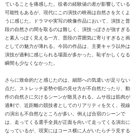
ていることを痛感した。役者の経験値の差が影響している
可能性もあるが、現代にこの演技の映画は自然さを欠くよ
うに感じた。ドラマや実写の映像作品において、演技と普
段の自然さの間を取るのは難しく、演技っぽさが強すぎる
と素人っぽく見える一方、普段の雰囲気に寄りすぎると画
としての魅力が薄れる。今回の作品は、主要キャラ以外は
演技が過剰に感じられる場面が多かった。恥ずかしくなる
瞬間も少なくなかった。
さらに致命的だと感じたのは、細部への気遣いが足りない
点だ。ストレッチ姿勢や筋の見せ方が不自然だったり、動
作の自然さに欠けるシーンが散見される。ムサ役は筋肉が
過剰で、近距離の競技者としてのリアリティを欠く。視線
の演出も不自然なところが多い。例えば合宿のシーンで
は、走ってくる選手全員が正面を向いて走ってくる演出に
なっているが、現実にはコース横に人がいたらチラ見する