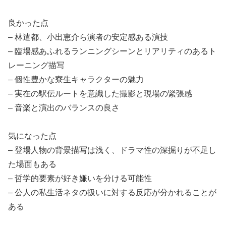
良かった点
– 林遣都、小出恵介ら演者の安定感ある演技
– 臨場感あふれるランニングシーンとリアリティのあるト
レーニング描写
– 個性豊かな寮生キャラクターの魅力
– 実在の駅伝ルートを意識した撮影と現場の緊張感
– 音楽と演出のバランスの良さ
気になった点
– 登場人物の背景描写は浅く、ドラマ性の深掘りが不足し
た場面もある
– 哲学的要素が好き嫌いを分ける可能性
– 公人の私生活ネタの扱いに対する反応が分かれることが
ある