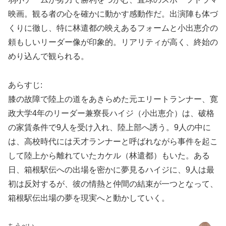
映画。観る者の心を確かに動かす感動作だ。出演陣も体づ
くりに徹し、特に林遣都の映えあるフォームと小出恵介の
頼もしいリーダー像が印象的。リアリティが高く、終始の
めり込んで観られる。
あらすじ:
膝の故障で陸上の道をあきらめた元エリートランナー、寛
政大学4年のリーダー兼寮長ハイジ（小出恵介）は、破格
の家賃条件で9人を受け入れ、陸上部へ誘う。9人の中に
は、高校時代には天才ランナーと呼ばれながら事件を起こ
して陸上から離れていたカケル（林遣都）もいた。ある
日、箱根駅伝への出場を密かに夢見るハイジに、9人は最
初は反対するが、彼の情熱と仲間の結束が一つとなって、
箱根駅伝出場の夢を現実へと動かしていく。
ちうべい