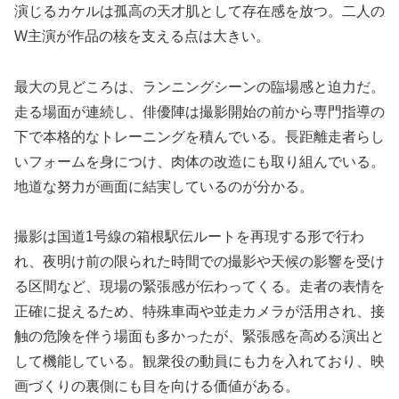
演じるカケルは孤高の天才肌として存在感を放つ。二人の
W主演が作品の核を支える点は大きい。
最大の見どころは、ランニングシーンの臨場感と迫力だ。
走る場面が連続し、俳優陣は撮影開始の前から専門指導の
下で本格的なトレーニングを積んでいる。長距離走者らし
いフォームを身につけ、肉体の改造にも取り組んでいる。
地道な努力が画面に結実しているのが分かる。
撮影は国道1号線の箱根駅伝ルートを再現する形で行わ
れ、夜明け前の限られた時間での撮影や天候の影響を受け
る区間など、現場の緊張感が伝わってくる。走者の表情を
正確に捉えるため、特殊車両や並走カメラが活用され、接
触の危険を伴う場面も多かったが、緊張感を高める演出と
して機能している。観衆役の動員にも力を入れており、映
画づくりの裏側にも目を向ける価値がある。