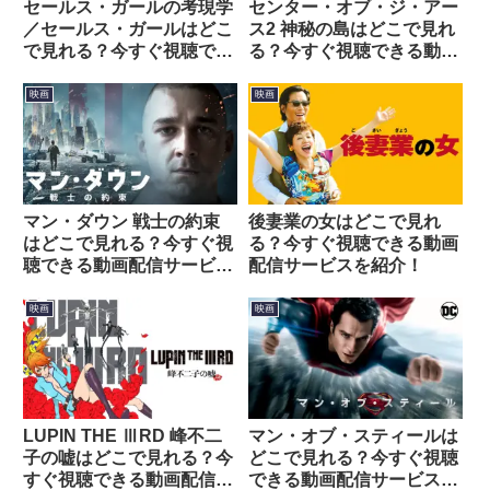
セールス・ガールの考現学
センター・オブ・ジ・アー
／セールス・ガールはどこ
ス2 神秘の島はどこで見れ
で見れる？今すぐ視聴でき
る？今すぐ視聴できる動画
る動画配信サービスを紹
配信サービスを紹介！
介！
映画
映画
マン・ダウン 戦士の約束
後妻業の女はどこで見れ
はどこで見れる？今すぐ視
る？今すぐ視聴できる動画
聴できる動画配信サービス
配信サービスを紹介！
を紹介！
映画
映画
LUPIN THE ⅢRD 峰不二
マン・オブ・スティールは
子の嘘はどこで見れる？今
どこで見れる？今すぐ視聴
すぐ視聴できる動画配信サ
できる動画配信サービスを