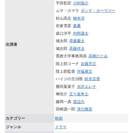
平田彰宏
川村陽介
ムサ・カマラ
ダンテ・カーヴァー
杉山高志
橋本淳
岩倉雪彦
森廉
坂口洋平
内野謙太
城太郎
斉藤慶太
出演者
城次郎
斉藤祥太
寛政大学事務局員
高橋ひとみ
陸上部コーチ
近藤芳正
陸上部監督
寺脇康文
ハイジの主治医
鈴木京香
勝田葉菜子
水沢エレナ
榊浩介
五十嵐隼士
藤岡一真
渡辺大
田崎源一郎
津川雅彦
カテゴリー
映画
ジャンル
ドラマ