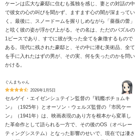
ケーンは広大な豪邸に住むも孤独を感じ、妻との対話の中
で彼女の心の叫びを聞かず、ますます心の闇が深まってい
く。最後に、スノードームを握りしめながら「薔薇の蕾」
と呟く彼の姿が浮かび上がる。その名は、ただのパズルの
1ピースであり、すでに彼が失った全てを象徴するもので
ある。現代に残された豪邸と、その中に潜む美術品、全て
を手に入れたはずの男が、その実、何を失ったのかを問い
かける。
ぐんまちゃん
2026年1月5日
セルゲイ・エイゼンシュテイン監督の『戦艦ポチョムキ
ン』（1925年）とオーソン・ウェルズ監督の『市民ケー
ン』（1941年）は、映画表現のあり方を根本から変革し
た革命作として語られる一方で、その後のOS（オペレー
ティングシステム）となった影響のせいで、現在では凄さ