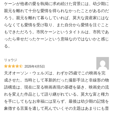
ケーンが他者の愛を執拗に求め続けた背景には、幼少期に
親元を離れて十分な愛情を得られなかったことがあるのだ
ろう。親元を離れて暮らしていれば、莫大な資産家にはな
らなくても愛情を受け取り、また自分から愛情を注ぐこと
もできただろう。市民ケーンというタイトルは、市民であ
ったら幸せだったケーンという意味なのではないかと感じ
る。
リョウジ
2026年4月5日
天才オーソン・ウェルズは、わずか25歳でこの映画を完
成させた。当時として革新的だった撮影手法と非線形の物
語構造は、現在に至る映画表現の基礎を築き、映画史の流
れを変えた作品として語り継がれている。莫大な富と権力
を手にしてもなお幸福には至らず、最後は幼少期の記憶を
象徴する言葉を遺して死んでいくその主題はあまりにも普