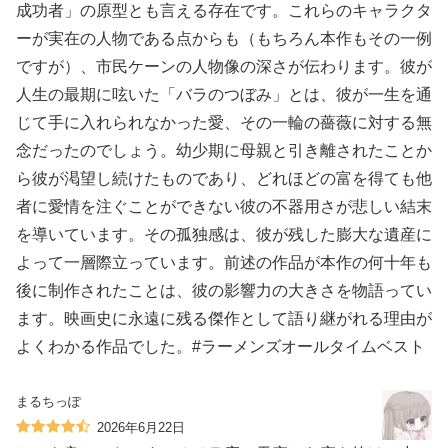
成功者」の原型とも言える存在です。これらのキャラクタ
ーが実在の人物である点からも（もちろん本作もその一例
ですが）、市民ケーンの人物像の深さが伝わります。彼が
人生の最期に呟いた「バラのつぼみ」とは、彼が一生を通
じて手に入れられなかった愛、その一輪の薔薇に対する無
念だったのでしょう。幼少期に母親と引き離されたことか
ら彼が渇望し続けたものであり、どれほどの富を得ても他
者に愛情を注ぐことができない彼の不器用さが悲しい結末
を導いています。その孤独感は、彼が残した膨大な遺産に
よって一層際立っています。前述の作品が本作の何十年も
後に制作されたことは、彼の影響力の大きさを物語ってい
ます。映画史に永遠に残る傑作として語り継がれる理由が
よくわかる作品でした。#ラーメンズオールタイムベスト
まるちっぽ
2026年6月22日