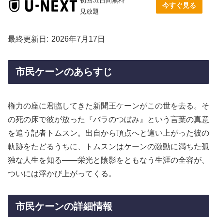
初回31日間無料
今すぐ見る
見放題
最終更新日
2026年7月17日
市民ケーンのあらすじ
権力の座に君臨してきた新聞王ケーンがこの世を去る。そ
の死の床で彼が放った『バラのつぼみ』という言葉の真意
を追う記者トムスン。出自から頂点へと這い上がった彼の
軌跡をたどるうちに、トムスンはケーンの激動に満ちた孤
独な人生を知る——栄光と陰影をともなう生涯の全容が、
ついには浮かび上がってくる。
市民ケーンの詳細情報