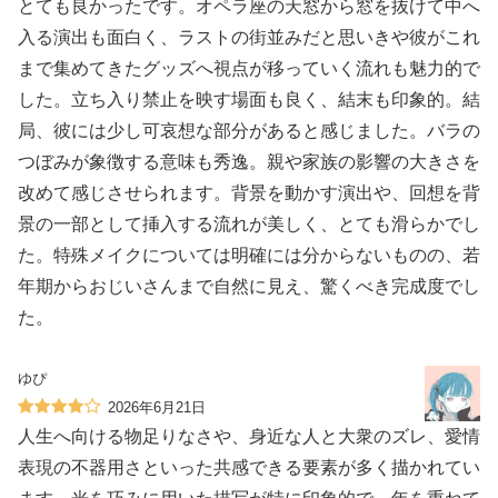
とても良かったです。オペラ座の天窓から窓を抜けて中へ
入る演出も面白く、ラストの街並みだと思いきや彼がこれ
まで集めてきたグッズへ視点が移っていく流れも魅力的で
した。立ち入り禁止を映す場面も良く、結末も印象的。結
局、彼には少し可哀想な部分があると感じました。バラの
つぼみが象徴する意味も秀逸。親や家族の影響の大きさを
改めて感じさせられます。背景を動かす演出や、回想を背
景の一部として挿入する流れが美しく、とても滑らかでし
た。特殊メイクについては明確には分からないものの、若
年期からおじいさんまで自然に見え、驚くべき完成度でし
た。
ゆぴ
2026年6月21日
人生へ向ける物足りなさや、身近な人と大衆のズレ、愛情
表現の不器用さといった共感できる要素が多く描かれてい