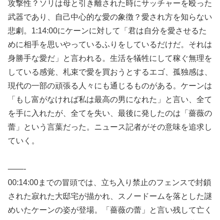
攻撃性？ソリは母と引き離された時にサッチャーを殴った
武器であり、自己中心的な愛の象徴？愛され方を知らない
悲劇。1:14:00にケーンに対して「君は自分を愛させるた
めに相手を思いやっているふりをしているだけだ。それは
身勝手な愛だ」と言われる。生活を犠牲にして稼ぐ無理を
している感覚、札束で愛を買おうとするエゴ、孤独感は、
現代の一部の頑張る人々にも通じるものがある。ケーンは
「もし富がなければ私は最高の男になれた」と言い、全て
を手に入れたが、全てを失い、最後に発したのは「薔薇の
蕾」という言葉だった。ニュース記者がその意味を追求し
ていく。
——-
00:14:00までの冒頭では、立ち入り禁止のフェンスで封鎖
された寂れた大邸宅が描かれ、スノードームを落とした謎
めいたケーンの姿が登場。「薔薇の蕾」と言い残して亡く