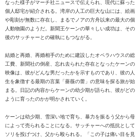
なった様子がマーチ社ニュースで伝えられ、現代に蘇った
個人邸宅が紹介される。湾岸の人工の巨大な山には、絵画
や彫刻が無数に存在し、まるでノアの方舟以来の最大の個
人動物園のようだ。新聞王ケーンの華々しい成功は、その
後のサッチャーとの確執にもつながる。
結婚と再婚、再婚相手のために建設したオペラハウスの総
工費、新聞社の倒産、忘れ去られた存在となったケーンの
映像は、彼がどんな男だったかを示すものであり、彼の人
生を象徴する最期の言葉「薔薇の蕾」の意味を探る旅が始
まる。日記の内容からケーンの幼少期が語られ、彼がどの
ように育ったのかが明かされていく。
ケーンは幼少期、雪深い地で育ち、暴力を振るう父から母
によって売られることになる。サッチャーへの抵抗として
ソリを投げつけ、父から殴られる。「この子は痛い目を見