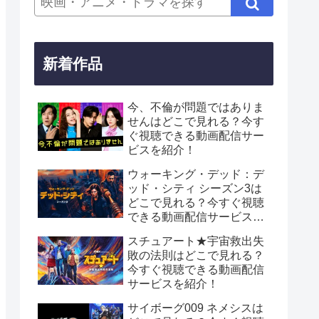
新着作品
今、不倫が問題ではありま
せんはどこで見れる？今す
ぐ視聴できる動画配信サー
ビスを紹介！
ウォーキング・デッド：デ
ッド・シティ シーズン3は
どこで見れる？今すぐ視聴
できる動画配信サービスを
紹介！
スチュアート★宇宙救出失
敗の法則はどこで見れる？
今すぐ視聴できる動画配信
サービスを紹介！
サイボーグ009 ネメシスは