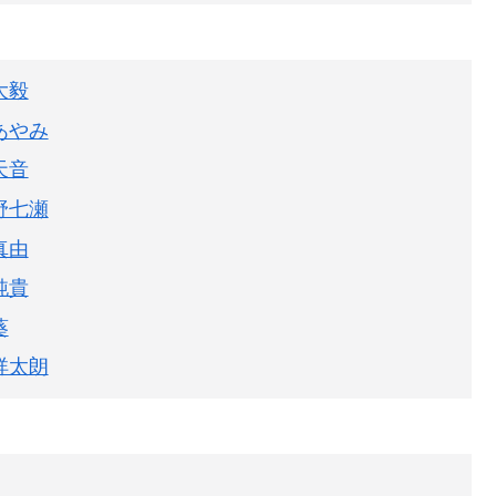
大毅
あやみ
天音
野七瀬
真由
純貴
葵
祥太朗