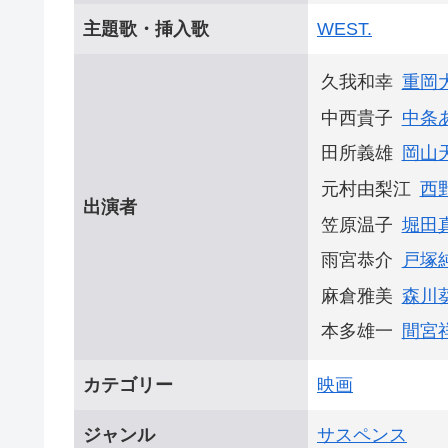
主題歌・挿入歌
WEST.
久我和幸
重岡
中西貴子
中条
田所義雄
岡山
元村由梨江
西
出演者
笠原温子
堀田
雨宮恭介
戸塚
麻倉雅美
森川
本多雄一
間宮
カテゴリー
映画
ジャンル
サスペンス