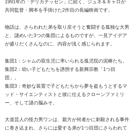
1991年の「デリカテッセン」に続く、ジュネ＆キャロが
共同監督・脚本を手掛けた2作目の長編映画です。
物語は、さらわれた弟を取り戻そうと奮闘する孤独な大男
と、謎めいた3つの集団によるものですが、一見アイデア
が盛りだくさんなのに、内容が浅く感じられます。
集団1：シャムの双生児に率いられる孤児院の泥棒たち。
集団2：幼い子どもたちを誘拐する新興宗教「1つ目
団」。
集団3：奇妙な装置で子どもたちから夢を盗もうとするマ
ッド・サイエンティストと彼に仕えるクローンファミリ
ー、そして謎の脳みそ。
大道芸人の怪力男ワンは、親方が何者かに刺殺される事件
に巻き込まれ、さらには愛する弟が1つ目団にさらわれて