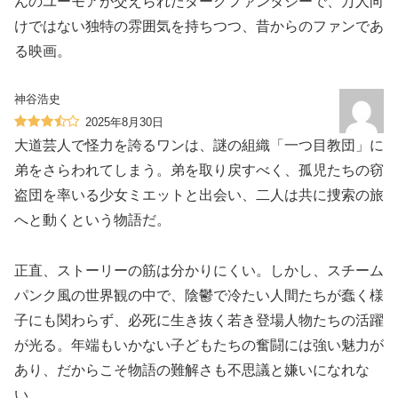
んのユーモアが交えられたダークファンタジーで、万人向
けではない独特の雰囲気を持ちつつ、昔からのファンであ
る映画。
神谷浩史
2025年8月30日
大道芸人で怪力を誇るワンは、謎の組織「一つ目教団」に
弟をさらわれてしまう。弟を取り戻すべく、孤児たちの窃
盗団を率いる少女ミエットと出会い、二人は共に捜索の旅
へと動くという物語だ。
正直、ストーリーの筋は分かりにくい。しかし、スチーム
パンク風の世界観の中で、陰鬱で冷たい人間たちが蠢く様
子にも関わらず、必死に生き抜く若き登場人物たちの活躍
が光る。年端もいかない子どもたちの奮闘には強い魅力が
あり、だからこそ物語の難解さも不思議と嫌いになれな
い。