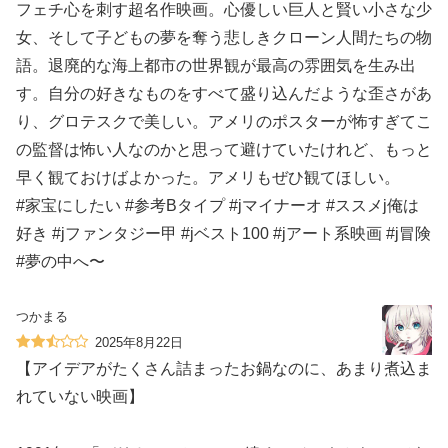
フェチ心を刺す超名作映画。心優しい巨人と賢い小さな少
女、そして子どもの夢を奪う悲しきクローン人間たちの物
語。退廃的な海上都市の世界観が最高の雰囲気を生み出
す。自分の好きなものをすべて盛り込んだような歪さがあ
り、グロテスクで美しい。アメリのポスターが怖すぎてこ
の監督は怖い人なのかと思って避けていたけれど、もっと
早く観ておけばよかった。アメリもぜひ観てほしい。
#家宝にしたい #参考Bタイプ #jマイナーオ #ススメj俺は
好き #jファンタジー甲 #jベスト100 #jアート系映画 #j冒険
#夢の中へ〜
つかまる
2025年8月22日
【アイデアがたくさん詰まったお鍋なのに、あまり煮込ま
れていない映画】