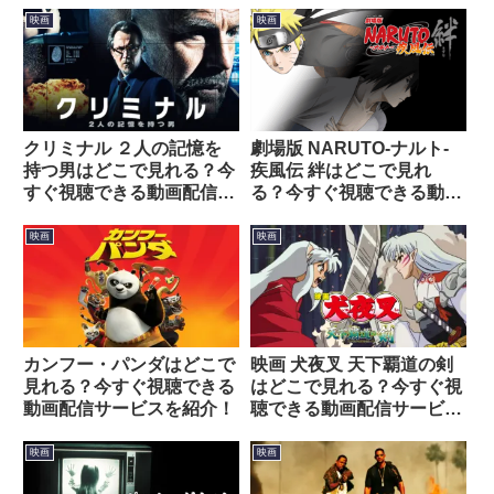
映画
映画
クリミナル ２人の記憶を
劇場版 NARUTO-ナルト-
持つ男はどこで見れる？今
疾風伝 絆はどこで見れ
すぐ視聴できる動画配信サ
る？今すぐ視聴できる動画
ービスを紹介！
配信サービスを紹介！
映画
映画
カンフー・パンダはどこで
映画 犬夜叉 天下覇道の剣
見れる？今すぐ視聴できる
はどこで見れる？今すぐ視
動画配信サービスを紹介！
聴できる動画配信サービス
を紹介！
映画
映画