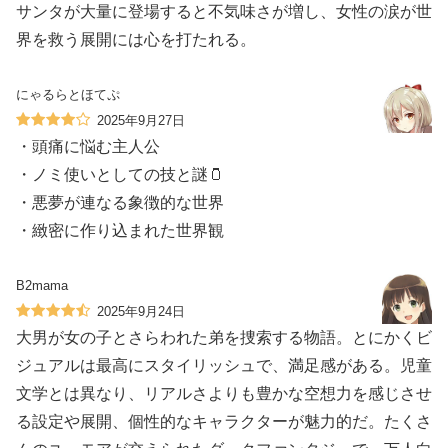
サンタが大量に登場すると不気味さが増し、女性の涙が世
界を救う展開には心を打たれる。
にゃるらとほてぷ
2025年9月27日
・頭痛に悩む主人公
・ノミ使いとしての技と謎🫙
・悪夢が連なる象徴的な世界
・緻密に作り込まれた世界観
B2mama
2025年9月24日
大男が女の子とさらわれた弟を捜索する物語。とにかくビ
ジュアルは最高にスタイリッシュで、満足感がある。児童
文学とは異なり、リアルさよりも豊かな空想力を感じさせ
る設定や展開、個性的なキャラクターが魅力的だ。たくさ