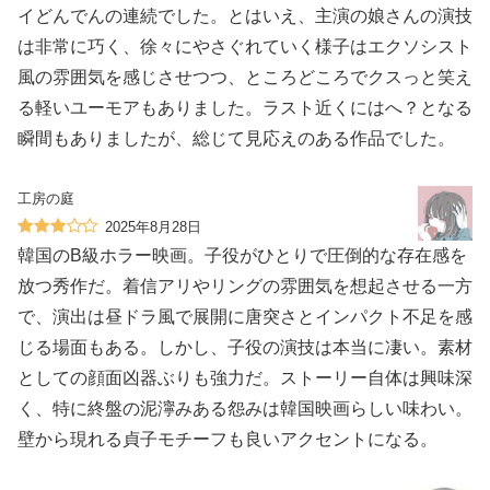
イどんでんの連続でした。とはいえ、主演の娘さんの演技
は非常に巧く、徐々にやさぐれていく様子はエクソシスト
風の雰囲気を感じさせつつ、ところどころでクスっと笑え
る軽いユーモアもありました。ラスト近くにはへ？となる
瞬間もありましたが、総じて見応えのある作品でした。
工房の庭
2025年8月28日
韓国のB級ホラー映画。子役がひとりで圧倒的な存在感を
放つ秀作だ。着信アリやリングの雰囲気を想起させる一方
で、演出は昼ドラ風で展開に唐突さとインパクト不足を感
じる場面もある。しかし、子役の演技は本当に凄い。素材
としての顔面凶器ぶりも強力だ。ストーリー自体は興味深
く、特に終盤の泥濘みある怨みは韓国映画らしい味わい。
壁から現れる貞子モチーフも良いアクセントになる。