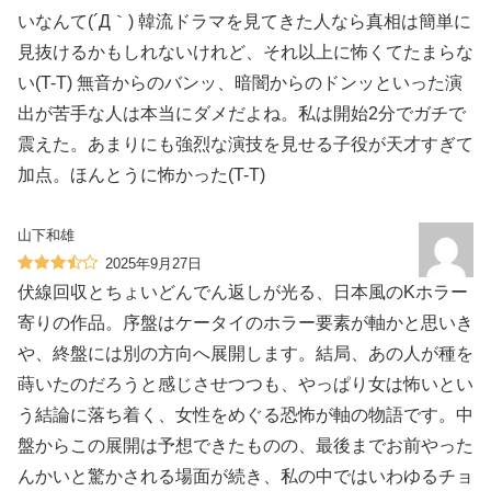
いなんて(´Д｀) 韓流ドラマを見てきた人なら真相は簡単に
見抜けるかもしれないけれど、それ以上に怖くてたまらな
い(T-T) 無音からのバンッ、暗闇からのドンッといった演
出が苦手な人は本当にダメだよね。私は開始2分でガチで
震えた。あまりにも強烈な演技を見せる子役が天才すぎて
加点。ほんとうに怖かった(T-T)
山下和雄
2025年9月27日
伏線回収とちょいどんでん返しが光る、日本風のKホラー
寄りの作品。序盤はケータイのホラー要素が軸かと思いき
や、終盤には別の方向へ展開します。結局、あの人が種を
蒔いたのだろうと感じさせつつも、やっぱり女は怖いとい
う結論に落ち着く、女性をめぐる恐怖が軸の物語です。中
盤からこの展開は予想できたものの、最後までお前やった
んかいと驚かされる場面が続き、私の中ではいわゆるチョ