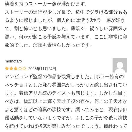
執着を持つストーカー像が浮かびます。
ストーリーの進行が少し冗長で、途中でダラける部分もあ
るように感じましたが、個人的には漂うJホラー感が好き
で、割と怖いとも思いました。薄暗く、禍々しい雰囲気が
漂い、何かが起こる予感を与えています。ここは非常に印
象的でした。演技も素晴らしかったです。
momotaro
2025年11月24日
アンビョンギ監督の作品を観賞しました。jホラー特有の
ネッチョリとした嫌な雰囲気がしっかりと醸し出されてい
ます。着信アリ系統のテイストも感じます。しかし注目す
べきは、物語以上に輝く天才子役の存在。何この子天才か
よと驚くほどの迫真の演技です。調べてみると、現在は俳
優活動をしていないようですが、もしこの子が今後も演技
を続けていれば将来が楽しみだったでしょう。観終わって