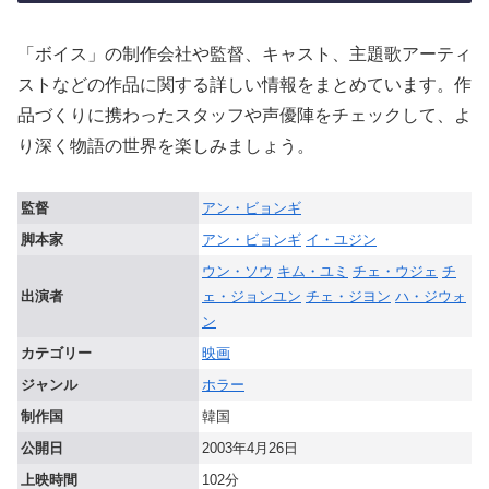
「ボイス」の制作会社や監督、キャスト、主題歌アーティ
ストなどの作品に関する詳しい情報をまとめています。作
品づくりに携わったスタッフや声優陣をチェックして、よ
り深く物語の世界を楽しみましょう。
監督
アン・ビョンギ
脚本家
アン・ビョンギ
イ・ユジン
ウン・ソウ
キム・ユミ
チェ・ウジェ
チ
出演者
ェ・ジョンユン
チェ・ジヨン
ハ・ジウォ
ン
カテゴリー
映画
ジャンル
ホラー
制作国
韓国
公開日
2003年4月26日
上映時間
102分