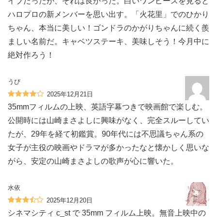
イブだったが、それは良かった。白いワンピースを見ると
ハロプロの新メンバーを思い出す。「火花里」でのひかり
ちゃん、本当に美しい！ゴンドラのかがりちゃんに続く羨
ましい名前だ。キャベツステーキ、美味しそう！今月中に
絶対作ろう！
うび
2025年12月21日
35mmフィルムの上映、英語字幕つきで映画館で楽しむ。
公開時には山崎まさよしに興味がなく、完全スルーしてい
たが、29年を経て初鑑賞。90年代には不思議ちゃん系の
女子が主役の映画やドラマが多かったなと懐かしく思いな
がら、安定の山崎まさよしの歌声が心に響いた。
水依
2025年12月20日
シネマシティ c_st で 35mm フィルム上映。無音上映中の