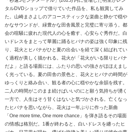
「秒速5センチメートル」(2025) 内に登場した明里がレン
タルDVDショップで借りていた作品を、私も観賞してみ
た。山崎まさよしのアコースティックな楽曲と静かで穏や
かなサウンドが、緑豊かな田舎風景と完璧に寄り添う。都
会の喧騒に疲れた現代人の心を癒す、心安らぐ秀作だ。白
いドレスをまとって華麗に踊るヒバナの姿は強く印象に残
り、花火とヒバナがひと夏の出会いを経て深く結ばれてい
く過程が美しく描かれる。花火が「花火がいる限りヒバナ
だよ」と語る場面には、ふたりの思いの強さがほほえまし
く光っている。夏の田舎の景色と、花火とヒバナの時間が
ゆっくりと絡み合い、観る者の心に穏やかな余韻を残す。
二人の時間がこのまま続けばいいのにと願う気持ちが湧く
一方で、人生はそう甘くはないと気づかされる。亡くなっ
たヒバナを思いながら、花火は一年ぶりに作った新曲
「One more time, One more chance」を弾き語るその場面
の情感は格別だ。1番が終わると、白いドレスを纏ったヒ