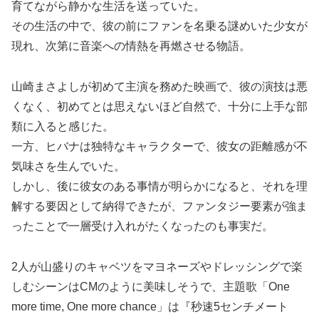
育てながら静かな生活を送っていた。
その生活の中で、彼の前にファンを名乗る謎めいた少女が
現れ、次第に音楽への情熱を再燃させる物語。
山崎まさよしが初めて主演を務めた映画で、彼の演技は悪
くなく、初めてとは思えないほど自然で、十分に上手な部
類に入ると感じた。
一方、ヒバナは独特なキャラクターで、彼女の距離感が不
気味さを生んでいた。
しかし、後に彼女のある事情が明らかになると、それを理
解する要因として納得できたが、ファンタジー要素が強ま
ったことで一層受け入れがたくなったのも事実だ。
2人が山盛りのキャベツをマヨネーズやドレッシングで楽
しむシーンはCMのように美味しそうで、主題歌「One
more time, One more chance」は『秒速5センチメート