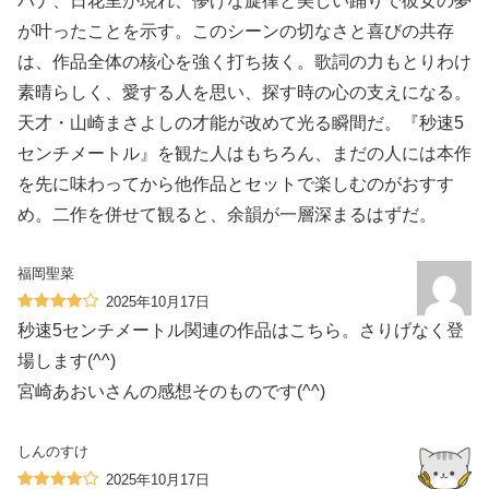
バナ、日花里が現れ、儚げな旋律と美しい踊りで彼女の夢
が叶ったことを示す。このシーンの切なさと喜びの共存
は、作品全体の核心を強く打ち抜く。歌詞の力もとりわけ
素晴らしく、愛する人を思い、探す時の心の支えになる。
天才・山崎まさよしの才能が改めて光る瞬間だ。『秒速5
センチメートル』を観た人はもちろん、まだの人には本作
を先に味わってから他作品とセットで楽しむのがおすす
め。二作を併せて観ると、余韻が一層深まるはずだ。
福岡聖菜
2025年10月17日
秒速5センチメートル関連の作品はこちら。さりげなく登
場します(^^)
宮崎あおいさんの感想そのものです(^^)
しんのすけ
2025年10月17日