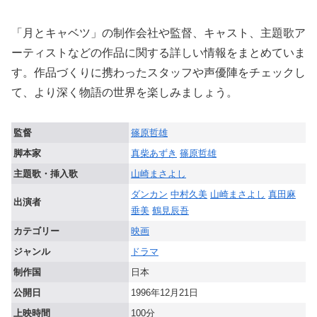
「月とキャベツ」の制作会社や監督、キャスト、主題歌ア
ーティストなどの作品に関する詳しい情報をまとめていま
す。作品づくりに携わったスタッフや声優陣をチェックし
て、より深く物語の世界を楽しみましょう。
監督
篠原哲雄
脚本家
真柴あずき
篠原哲雄
主題歌・挿入歌
山崎まさよし
ダンカン
中村久美
山崎まさよし
真田麻
出演者
垂美
鶴見辰吾
カテゴリー
映画
ジャンル
ドラマ
制作国
日本
公開日
1996年12月21日
上映時間
100分