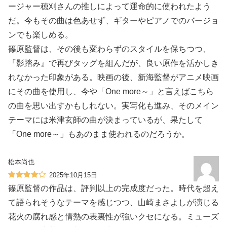
ージャー穂刈さんの推しによって運命的に使われたよう
だ。今もその曲は色あせず、ギターやピアノでのバージョ
ンでも楽しめる。
篠原監督は、その後も変わらずのスタイルを保ちつつ、
『影踏み』で再びタッグを組んだが、良い原作を活かしき
れなかった印象がある。映画の後、新海監督がアニメ映画
にその曲を使用し、今や「One more～」と言えばこちら
の曲を思い出すかもしれない。実写化も進み、そのメイン
テーマには米津玄師の曲が決まっているが、果たして
「One more～」もあのまま使われるのだろうか。
松本尚也
2025年10月15日
篠原監督の作品は、評判以上の完成度だった。時代を超え
て語られそうなテーマを感じつつ、山崎まさよしが演じる
花火の腐れ感と情熱の表裏性が強いクセになる。ミューズ