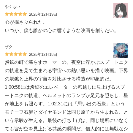
やくもい
2025年12月19日
心が揺さぶられた。
いつか、僕も誰かの心に響くような映画を創りたい。
ザク
2025年12月18日
炭鉱の町で暮らすホーマーの、夜空に浮かぶスプートニク
の軌道を見て生まれる宇宙への熱い思いを描く映画。下界
の炭鉱と上界の宇宙を対比させる構造が印象的だ。
1:00:58には炭鉱のエレベーターの窓越しに見上げるスプ
ートニクの軌道、ヘルメットのランプが足元を照らし、星
が地上をも照らす。1:02:31には「思い出の石炭」という
モチーフ石炭とダイヤモンドは同じ原子から生まれる、と
いう示唆が生える。最後の打ち上げは、同じ場所にいなく
ても皆が空を見上げる共感の瞬間だ。個人的には無駄なシ