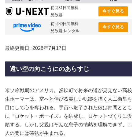
初回31日間無料
今すぐ見る
見放題
初回30日間無料
今すぐ見る
見放題,レンタル
最終更新日
2026年7月17日
遠い空の向こうにのあらすじ
米ソ冷戦期のアメリカ。炭鉱町で将来の道が見えない高校
生ホーマーは、空へと伸びる美しい軌跡を描く人工衛星を
目にして心を奪われる。宇宙へ魅了された彼は仲間ととも
に『ロケット・ボーイズ』を結成し、ロケットづくりに没
頭する。しかし父親はそんな息子の情熱を理解できず、二
人の間には確執が生まれる。