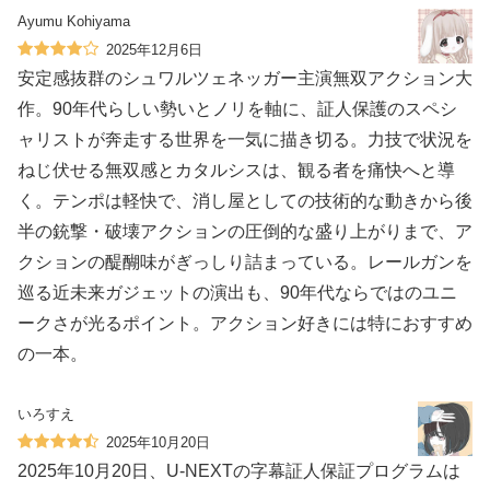
Ayumu Kohiyama
2025年12月6日
安定感抜群のシュワルツェネッガー主演無双アクション大
作。90年代らしい勢いとノリを軸に、証人保護のスペシ
ャリストが奔走する世界を一気に描き切る。力技で状況を
ねじ伏せる無双感とカタルシスは、観る者を痛快へと導
く。テンポは軽快で、消し屋としての技術的な動きから後
半の銃撃・破壊アクションの圧倒的な盛り上がりまで、ア
クションの醍醐味がぎっしり詰まっている。レールガンを
巡る近未来ガジェットの演出も、90年代ならではのユニ
ークさが光るポイント。アクション好きには特におすすめ
の一本。
いろすえ
2025年10月20日
2025年10月20日、U-NEXTの字幕証人保証プログラムは