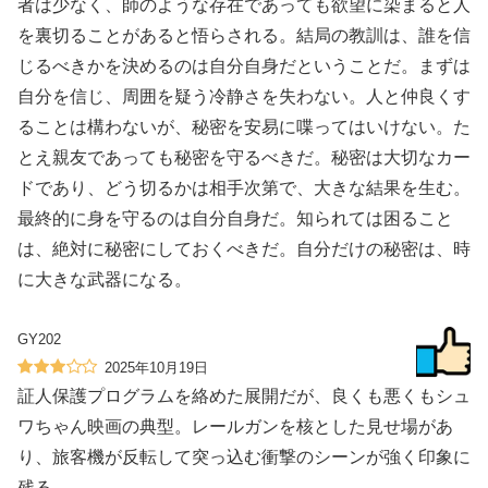
者は少なく、師のような存在であっても欲望に染まると人
を裏切ることがあると悟らされる。結局の教訓は、誰を信
じるべきかを決めるのは自分自身だということだ。まずは
自分を信じ、周囲を疑う冷静さを失わない。人と仲良くす
ることは構わないが、秘密を安易に喋ってはいけない。た
とえ親友であっても秘密を守るべきだ。秘密は大切なカー
ドであり、どう切るかは相手次第で、大きな結果を生む。
最終的に身を守るのは自分自身だ。知られては困ること
は、絶対に秘密にしておくべきだ。自分だけの秘密は、時
に大きな武器になる。
GY202
2025年10月19日
証人保護プログラムを絡めた展開だが、良くも悪くもシュ
ワちゃん映画の典型。レールガンを核とした見せ場があ
り、旅客機が反転して突っ込む衝撃のシーンが強く印象に
残る。