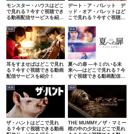
モンスター・ハウスはどこ
デート・ア・バレット デ
で見れる？今すぐ視聴でき
ッド・オア・バレットはど
る動画配信サービスを紹
こで見れる？今すぐ視聴で
介！
きる動画配信サービスを紹
介！
映画
映画
耳をすませばはどこで見れ
夏への扉 ―キミのいる未
る？今すぐ視聴できる動画
来へ―はどこで見れる？今
配信サービスを紹介！
すぐ視聴できる動画配信サ
ービスを紹介！
映画
映画
THE MUMMY／ザ・マミー
ザ・ハントはどこで見れ
棺の中の少女はどこで見れ
る？今すぐ視聴できる動画