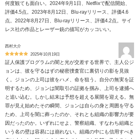
何度観ても面白い。2024年9月1日、Netflixで配信開始、
評価4.5点。2023年8月12日、Blu-rayリリース、評価4.6
点。2022年8月27日、Blu-rayリリース、評価4.2点。サイ
レス社の作品とレーザー銃の描写がカッコいい。
西村大介
2025年10月19日
証人保護プログラムの闇と光が交差する世界で、主人公ジ
ョンは、彼を守るはずの秘密捜査官に裏切りの影を見抜
く。ジョンの上司は彼をハメ、命を狙う。自分の無実を証
明するため、ジョンは闇取引の証拠を掴み、上司を逮捕へ
と追い込む。しかし結末は予想を超える展開を迎える。無
罪が見え始めたその瞬間、ジョンは自らの身と周囲を守る
ため、上司を闇に葬ったのか、それとも組織の影響力が要
因だったのか。いずれにせよ、警察組織、すなわち組織と
いう名の壁は容易には崩れない。組織の中にも信用すべき