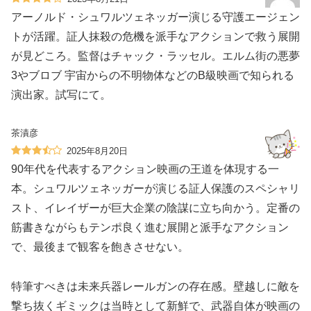
アーノルド・シュワルツェネッガー演じる守護エージェン
トが活躍。証人抹殺の危機を派手なアクションで救う展開
が見どころ。監督はチャック・ラッセル。エルム街の悪夢
3やブロブ 宇宙からの不明物体などのB級映画で知られる
演出家。試写にて。
茶漬彦
2025年8月20日
90年代を代表するアクション映画の王道を体現する一
本。シュワルツェネッガーが演じる証人保護のスペシャリ
スト、イレイザーが巨大企業の陰謀に立ち向かう。定番の
筋書きながらもテンポ良く進む展開と派手なアクション
で、最後まで観客を飽きさせない。
特筆すべきは未来兵器レールガンの存在感。壁越しに敵を
撃ち抜くギミックは当時として新鮮で、武器自体が映画の