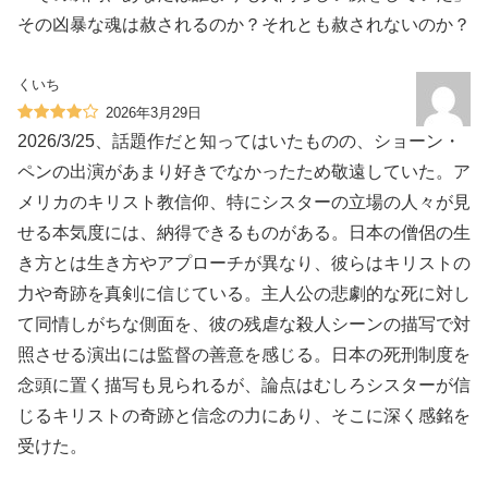
その凶暴な魂は赦されるのか？それとも赦されないのか？
くいち
2026年3月29日
2026/3/25、話題作だと知ってはいたものの、ショーン・
ペンの出演があまり好きでなかったため敬遠していた。ア
メリカのキリスト教信仰、特にシスターの立場の人々が見
せる本気度には、納得できるものがある。日本の僧侶の生
き方とは生き方やアプローチが異なり、彼らはキリストの
力や奇跡を真剣に信じている。主人公の悲劇的な死に対し
て同情しがちな側面を、彼の残虐な殺人シーンの描写で対
照させる演出には監督の善意を感じる。日本の死刑制度を
念頭に置く描写も見られるが、論点はむしろシスターが信
じるキリストの奇跡と信念の力にあり、そこに深く感銘を
受けた。