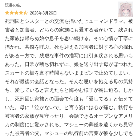
読書の虫
2026年3月26日
死刑囚とシスターとの交流を描いたヒューマンドラマ。被
害者と加害者、どちらの家族にも愛する者がいて、残され
た家族は帰らぬ娘や息子を思い続ける。その心情が丁寧に
描かれ、共感を呼ぶ。死を迎える加害者に対する心の揺れ
がある一方で、残虐な事件の描写には引き戻される思いも
あった。日常が断ち切れずに、娘を送り出す母がほつれた
スカートの裾を直す時間もないままピンで止めてしまい、
それが最後の会話となった。そんな思いを抱える母の気持
ち、愛していると言えたらと悔やむ様子が胸に迫る。しか
し、死刑囚は家族との面会で何度も「愛してる」と伝えて
いた。母に「泣かないで」と言う姿には心が痛む。執行を
被害者の家族が見守ったり、会話できるオープンなアメリ
カの制度には驚かされる。マシューの葬儀を遠くから見守
った被害者の父。マシューの執行前の言葉が彼を少しでも