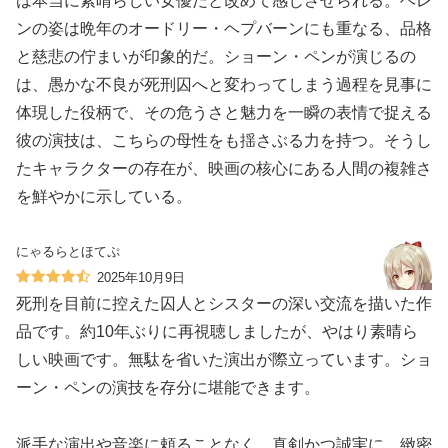
は本当に素晴らしい女優だと改めて感じさせられる。ヘレ
ンの姿は晩年のオードリー・ヘプバーンにも重なる、品格
と慈悲の佇まいが印象的だ。ショーン・ペンが演じるの
は、愚かな不良が死刑囚へと変わってしまう過程を見事に
体現した役柄で、その危うさと魅力を一瞬の表情で捉える
彼の演技は、こちらの母性をも揺さぶる力を持つ。そうし
たキャラクターの存在が、映画の核心にある人間の複雑さ
を鮮やかに示している。
にゃるらとほてぷ
2025年10月9日
死刑を目前に控えた囚人とシスターの深い交流を描いた作
品です。約10年ぶりに再視聴しましたが、やはり素晴ら
しい映画です。無駄を省いた演出が際立っています。ショ
ーン・ペンの演技を存分に堪能できます。
派手な演出や音楽に頼ることなく、真剣かつ誠実に、緻密