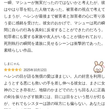
一瞬、マシューが無実だったのではないかと考えたが、彼
はやはり罪を犯した人物であった。被害者の視点で考えて
しまうが、ヘレンが最後まで被害者と加害者の心に寄り添
う姿に感銘を受けた。彼女のおかげで、マシューは死の瞬
間に自らの行為を真剣に反省することができたのだろう。
犯罪者にも愛する家族や友人がいることが描かれており、
死刑執行の瞬間を遺族に見せるシーンは衝撃的であった。
素晴らしい作品。
しまにゃん
2025年10月12日
ヘレンの目が語る無償の愛は凄まじい。人の好意を利用し
ようとする悪にも救いの手を差し伸べる彼女は、まさに女
神のごとき存在だ。地獄のかまどでのたうち回る人に正義
の剣を振りかざす観衆には、目には目をという怒りが灯る
が、それでもシスターは誰の味方にも偏らない。あなたは