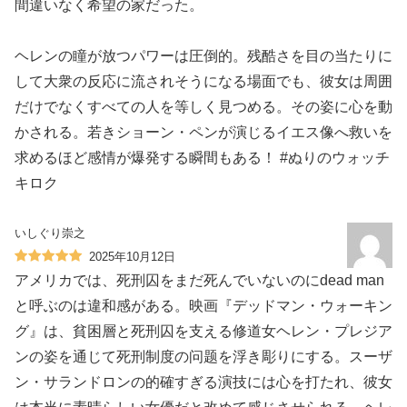
間違いなく希望の家だった。
ヘレンの瞳が放つパワーは圧倒的。残酷さを目の当たりに
して大衆の反応に流されそうになる場面でも、彼女は周囲
だけでなくすべての人を等しく見つめる。その姿に心を動
かされる。若きショーン・ペンが演じるイエス像へ救いを
求めるほど感情が爆発する瞬間もある！ #ぬりのウォッチ
キロク
いしぐり崇之
2025年10月12日
アメリカでは、死刑囚をまだ死んでいないのにdead man
と呼ぶのは違和感がある。映画『デッドマン・ウォーキン
グ』は、貧困層と死刑囚を支える修道女ヘレン・プレジア
ンの姿を通じて死刑制度の问题を浮き彫りにする。スーザ
ン・サランドロンの的確すぎる演技には心を打たれ、彼女