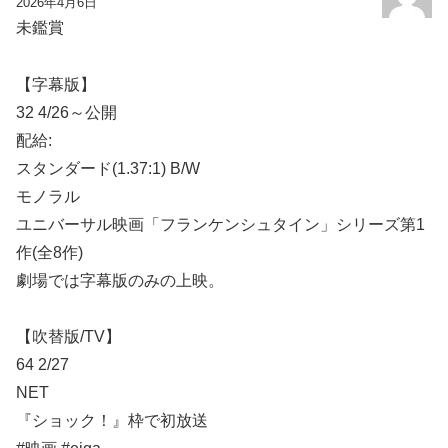
2026年4月6日
未鑑賞
【字幕版】
32 4/26～公開
配給:
スタンダード(1.37:1) B/W
モノラル
ユニバーサル映画「フランケンシュタイン」シリーズ第1
作(全8作)
劇場では字幕版のみの上映。
【吹替版/TV】
64 2/27
NET
『ショック！』枠で初放送