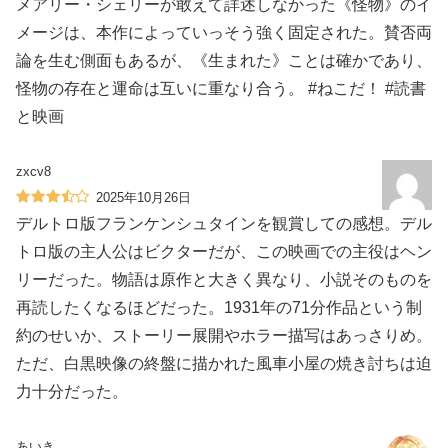
メアリー・シェリーが敢えて詳述しなかった《怪物》のイ
メージは、本作によっていっそう強く固定された。賛否両
論を生む側面もあるが、《生まれた》ことは確かであり、
怪物の存在と運命は互いに重なり合う。 #ねこだ！ #読書
と映画
zxcv8
2025年10月26日
デルトロ版フランケンシュタインを観賞しての感想。デル
トロ版の主人公はビクターだが、この映画での主役はヘン
リーだった。物語は原作と大きく異なり、小説そのものを
再読したくなるほどだった。1931年の71分作品という制
約のせいか、ストーリー展開やホラー描写はあっさりめ。
ただ、白黒映像の終盤に描かれた風車小屋の焼き討ちは迫
力十分だった。
あいき