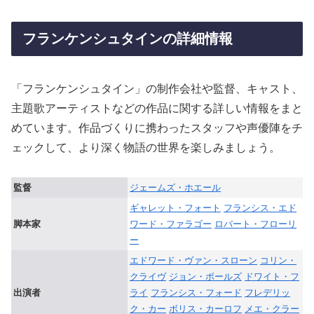
フランケンシュタインの詳細情報
「フランケンシュタイン」の制作会社や監督、キャスト、
主題歌アーティストなどの作品に関する詳しい情報をまと
めています。作品づくりに携わったスタッフや声優陣をチ
ェックして、より深く物語の世界を楽しみましょう。
監督
ジェームズ・ホエール
ギャレット・フォート
フランシス・エド
脚本家
ワード・ファラゴー
ロバート・フローリ
ー
エドワード・ヴァン・スローン
コリン・
クライヴ
ジョン・ボールズ
ドワイト・フ
出演者
ライ
フランシス・フォード
フレデリッ
ク・カー
ボリス・カーロフ
メエ・クラー