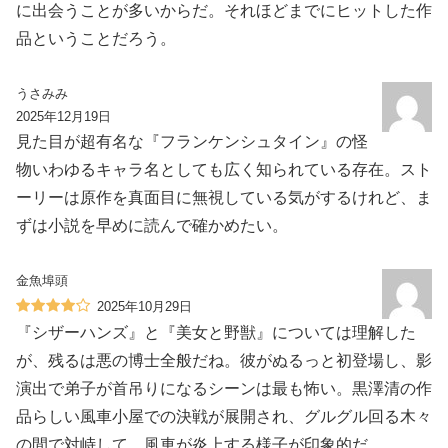
に出会うことが多いからだ。それほどまでにヒットした作
品ということだろう。
うさみみ
2025年12月19日
見た目が超有名な『フランケンシュタイン』の怪
物いわゆるキャラ名としても広く知られている存在。スト
ーリーは原作を真面目に無視している気がするけれど、ま
ずは小説を早めに読んで確かめたい。
金魚埠頭
2025年10月29日
『シザーハンズ』と『美女と野獣』については理解した
が、残るは悪の博士全般だね。彼がぬるっと初登場し、影
演出で弟子が首吊りになるシーンは最も怖い。黒澤清の作
品らしい風車小屋での決戦が展開され、グルグル回る木々
の間で対峙して、風車が炎上する様子が印象的だ。