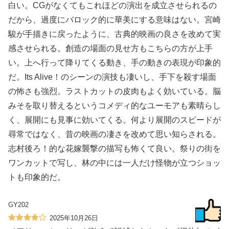
白い。CGがなくてもこれほどの演出を成立させられるの
だから、過度にバロック的に華美にする意味はない。宮崎
駿が手描きに戻ったように、古典的映画の良さを改めて実
感させられる。創造の場面の見せ方もこちらの方が上手
い。上へ行って降りてくる動き、手の動きの表現が印象的
だ。Its Alive！のシーンの演技も凄いし、手下を殺す場面
の怖さも強烈。ラストカットの皮肉もよく効いている。脳
みそを取り替えるというコメディ的なユーモアも素晴らし
く、展開にも見事に効いてくる。何より展開のスピードが
尋常ではなく、昔の映画の凄さを改めて思い知らされる。
志村後ろ！的な花嫁襲撃の描写も怖くて良い。祭りの街を
ワンカットで写し、林の中には一人だけ怪物が立つショッ
トも印象的だ。
GY202
2025年10月26日