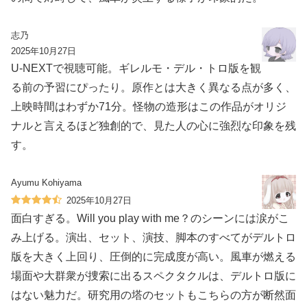
志乃
2025年10月27日
U-NEXTで視聴可能。ギレルモ・デル・トロ版を観
る前の予習にぴったり。原作とは大きく異なる点が多く、
上映時間はわずか71分。怪物の造形はこの作品がオリジ
ナルと言えるほど独創的で、見た人の心に強烈な印象を残
す。
Ayumu Kohiyama
2025年10月27日
面白すぎる。Will you play with me？のシーンには涙がこ
み上げる。演出、セット、演技、脚本のすべてがデルトロ
版を大きく上回り、圧倒的に完成度が高い。風車が燃える
場面や大群衆が捜索に出るスペクタクルは、デルトロ版に
はない魅力だ。研究用の塔のセットもこちらの方が断然面