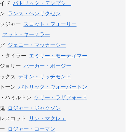
イド
パトリック・デンプシー
ン
ランス・ヘンリクセン
ッジャー
スコット・フォーリー
マット・キースラー
グ
ジェニー・マッカーシー
・タイラー
エミリー・モーティマー
ジョリー
パーカー・ポージー
ックス
デオン・リッチモンド
トーン
パトリック・ウォーバートン
・ハミルトン
ケリー・ラザフォード
鬼
ロジャー・ジャクソン
レスコット
リン・マクレェ
ー
ロジャー・コーマン