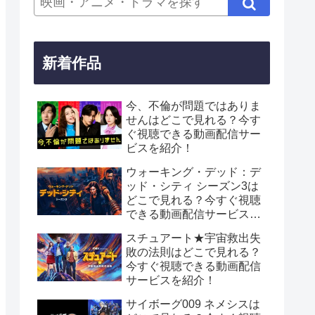
新着作品
今、不倫が問題ではありま
せんはどこで見れる？今す
ぐ視聴できる動画配信サー
ビスを紹介！
ウォーキング・デッド：デ
ッド・シティ シーズン3は
どこで見れる？今すぐ視聴
できる動画配信サービスを
紹介！
スチュアート★宇宙救出失
敗の法則はどこで見れる？
今すぐ視聴できる動画配信
サービスを紹介！
サイボーグ009 ネメシスは