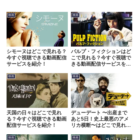
映画
映画
シモーヌはどこで見れる？
パルプ・フィクションはど
今すぐ視聴できる動画配信
こで見れる？今すぐ視聴で
サービスを紹介！
きる動画配信サービスを紹
介！
映画
映画
天国の日々はどこで見れ
デューデート 〜出産まで
る？今すぐ視聴できる動画
あと5日！史上最悪のアメ
配信サービスを紹介！
リカ横断〜はどこで見れ
る？今すぐ視聴できる動画
配信サービスを紹介！
映画
映画