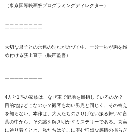
（東京国際映画祭プログラミングディレクター）
＿＿＿＿＿＿＿＿
￣￣￣￣￣￣￣￣
大切な息子との永遠の別れが近づく中、一分一秒が胸を締
め付ける荻上直子（映画監督）
＿＿＿＿＿＿＿＿
￣￣￣￣￣￣￣￣
4人と1匹の家族は、なぜ車で僻地を目指しているのか？
目的地はどこなのか？観客も幼い男児と同じく、その答え
を知らない。本作は、大人たちのさりげない振る舞いや言
葉の中から、その謎を解き明かすミステリーである。真実
に辿り着くとき、私たちはそこに潜む強烈な感情の揺らぎ