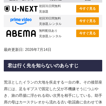
初回31日間無料
今すぐ見る
見放題
初回30日間無料
今すぐ見る
見放題,レンタル
無料配信あり
今すぐ見る
見放題,レンタル
最終更新日
2026年7月14日
君は行く先を知らないのあらすじ
荒涼としたイランの大地を疾走する一台の車。その後部座
席には、足をギプスで固定した父が不機嫌そうにつぶや
き、旅の昂揚に浮かれる幼い次男を相手にしている。助手
席の母はカーステレオから流れる古い歌謡曲に合わせて体