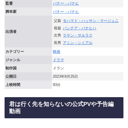
監督
パナー・パナヒ
脚本家
パナー・パナヒ
父親
モハマド・ハッサン・マージュニ
母親
パンテア・パナヒハ
出演者
次男
ラヤン・サルラク
長男
アミン・シミアル
カテゴリー
映画
ジャンル
ドラマ
制作国
イラン
公開日
2023年8月25日
上映時間
93分
君は行く先を知らないの公式PVや予告編
動画