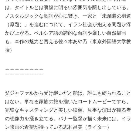
は、タイトルとは裏腹に明るい雰囲気を醸し出している。
ノスタルジックな歌詞が心に響き、一家と「未舗装の街道
（原題）」を進むにつれて、イラン社会が抱える問題が浮
かび上がる。ペルシア語の詩的な台詞や厳しい自然描写
も、本作の魅力と言える佐々木あや乃（東京外国語大学教
授）
＿＿＿＿＿＿＿＿
￣￣￣￣￣￣￣￣
父ジャファルから受け継いだ才能は、誰にも縛られること
はない。単なる家族の旅を描いたロードムービーですら、
完璧なキャスティングと美しい映像、見事な演出が観る者
の想像力を掻き立てる。パナー監督が描く未来には、イラ
ン映画の希望が待っている志村昌美（ライター）