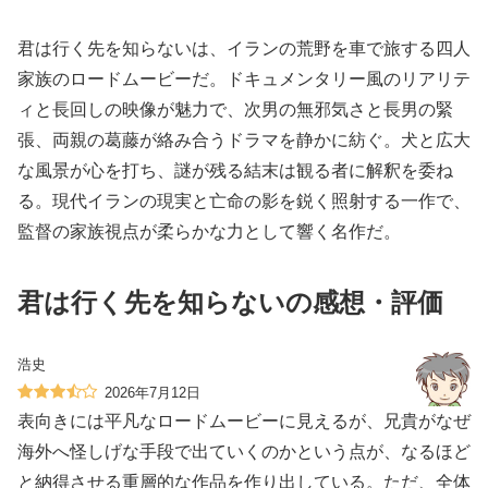
君は行く先を知らないは、イランの荒野を車で旅する四人
家族のロードムービーだ。ドキュメンタリー風のリアリテ
ィと長回しの映像が魅力で、次男の無邪気さと長男の緊
張、両親の葛藤が絡み合うドラマを静かに紡ぐ。犬と広大
な風景が心を打ち、謎が残る結末は観る者に解釈を委ね
る。現代イランの現実と亡命の影を鋭く照射する一作で、
監督の家族視点が柔らかな力として響く名作だ。
君は行く先を知らないの感想・評価
浩史
2026年7月12日
表向きには平凡なロードムービーに見えるが、兄貴がなぜ
海外へ怪しげな手段で出ていくのかという点が、なるほど
と納得させる重層的な作品を作り出している。ただ、全体