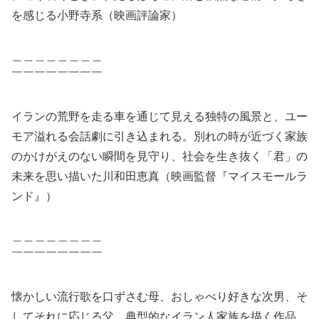
を感じる小野寺系（映画評論家）
＿＿＿＿＿＿＿＿
￣￣￣￣￣￣￣￣
イランの荒野を走る車を通じて見える独特の風景と、ユー
モア溢れる会話劇に引き込まれる。別れの時が近づく家族
のかけがえのない瞬間を見守り、社会を生き抜く「君」の
未来を思い描いた川和田恵真（映画監督『マイスモールラ
ンド』）
＿＿＿＿＿＿＿＿
￣￣￣￣￣￣￣￣
懐かしい流行歌を口ずさむ母、おしゃべり好きな次男、そ
してそれに応じる父。典型的なイラン人家族を描く作品