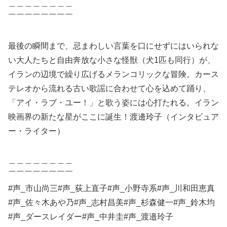
＿＿＿＿＿＿＿＿
￣￣￣￣￣￣￣￣
最後の瞬間まで、忌まわしい言葉を口にせずにはいられな
い大人たちと自由奔放な小さな怪獣（犬1匹も同行）が、
イランの辺境で繰り広げるメランコリックな冒険。カース
テレオから流れる古い歌謡に合わせて心を込めて踊り、
「アイ・ラブ・ユー！」と歌う姿には心打たれる。イラン
映画界の新たな星がここに誕生！渡邊玲子（インタビュア
ー・ライター）
＿＿＿＿＿＿＿＿
￣￣￣￣￣￣￣￣
#声_市山尚三#声_荻上直子#声_小野寺系#声_川和田恵真
#声_佐々木あや乃#声_志村昌美#声_杉森健一#声_鈴木均
#声_ダースレイダー#声_中井圭#声_渡邉玲子