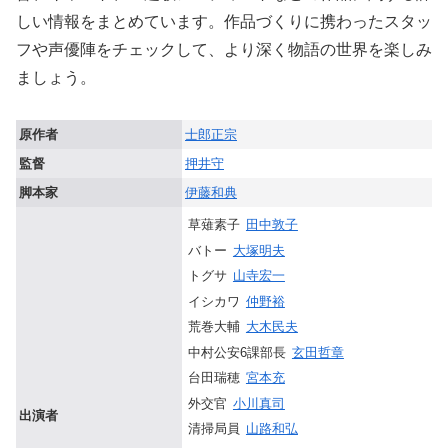
しい情報をまとめています。作品づくりに携わったスタッ
フや声優陣をチェックして、より深く物語の世界を楽しみ
ましょう。
原作者
士郎正宗
監督
押井守
脚本家
伊藤和典
草薙素子
田中敦子
バトー
大塚明夫
トグサ
山寺宏一
イシカワ
仲野裕
荒巻大輔
大木民夫
中村公安6課部長
玄田哲章
台田瑞穂
宮本充
外交官
小川真司
出演者
清掃局員
山路和弘