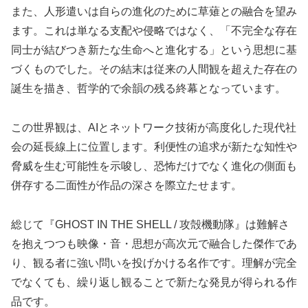
また、人形遣いは自らの進化のために草薙との融合を望み
ます。これは単なる支配や侵略ではなく、「不完全な存在
同士が結びつき新たな生命へと進化する」という思想に基
づくものでした。その結末は従来の人間観を超えた存在の
誕生を描き、哲学的で余韻の残る終幕となっています。
この世界観は、AIとネットワーク技術が高度化した現代社
会の延長線上に位置します。利便性の追求が新たな知性や
脅威を生む可能性を示唆し、恐怖だけでなく進化の側面も
併存する二面性が作品の深さを際立たせます。
総じて『GHOST IN THE SHELL / 攻殻機動隊』は難解さ
を抱えつつも映像・音・思想が高次元で融合した傑作であ
り、観る者に強い問いを投げかける名作です。理解が完全
でなくても、繰り返し観ることで新たな発見が得られる作
品です。