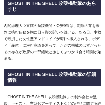
GHOST IN THE SHELL 攻殻機動隊のあら
すじ
内閣総理大臣直轄の防諜機関・公安9課は、犯罪の芽を未
然に摘む任務を胸に日々影の闘いを続ける。ある日、事故
で破損した女性型アンドロイドが9課へ搬入される。ボデ
ィ「義体」に潜む意識を巡って、ただの機械のはずだった
その存在が政府の一部組織と激しくぶつかり合う暗闘が始
まる。
GHOST IN THE SHELL 攻殻機動隊の詳細
情報
「GHOST IN THE SHELL 攻殻機動隊」の制作会社や監
督、キャスト、主題歌アーティストなどの作品に関する詳