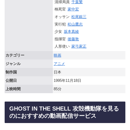
清掃局員
千葉繁
検死官
家中宏
オッサン
松尾銀三
実行犯
松山鷹志
少女
坂本真綾
指揮官
後藤敦
人形使い
家弓家正
カテゴリー
映画
ジャンル
アニメ
制作国
日本
公開日
1995年11月18日
上映時間
85分
GHOST IN THE SHELL 攻殻機動隊を見る
のにおすすめの動画配信サービス