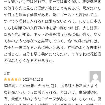
一度観ただけでは難解で、テーマは重く深い。攻殻機動隊
の他作を先に見ると理解が進むこともあるが、尺が短いた
め何度も観返す価値がある。急にゴーストと言われても、
すべてを理解しきれるとは限らないだろう。しかし日本人
ならお馴染みの八百万の神を思い浮かべれば、少しは腑に
落ちた気がする。ネットの海を漂ううちに魂が宿り、やが
て神のような存在へと昇華していく。途中の唄の詩には、
素子と一体になるために来たとあり、神様のような理由だ
と感じる。自分も早く義体になりたい。そうすれば花粉症
の悩みもなくなるのだろうか。
田貫
2026年4月19日
30年前にこの発想に至った点は、ある種の教科書のよう
な存在だったように感じられる。とはいえ、生命樹や化
石、天使の卵のようなモチーフがあちこちにちらつく。廃