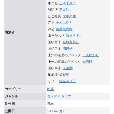
車つね
三崎千恵子
諏訪博
前田吟
たこ社長
太宰久雄
満男
中村はやと
源公
佐藤蛾次郎
出演者
山里かおり
新垣すずこ
国頭富子
金城富美江
国頭フミ
間好子
上州の茶屋のアベック
一氏ゆかり
上州の茶屋のアベック
光石研
国頭高志
江藤潤
御前様
笠智衆
リリー
浅丘ルリ子
カテゴリー
映画
ジャンル
コメディ
ドラマ
制作国
日本
公開日
1980年8月2日