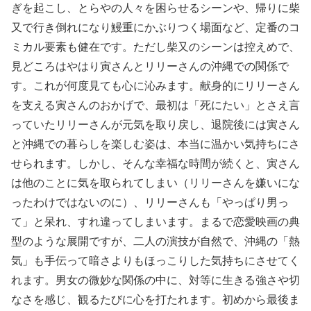
ぎを起こし、とらやの人々を困らせるシーンや、帰りに柴
又で行き倒れになり鰻重にかぶりつく場面など、定番のコ
ミカル要素も健在です。ただし柴又のシーンは控えめで、
見どころはやはり寅さんとリリーさんの沖縄での関係で
す。これが何度見ても心に沁みます。献身的にリリーさん
を支える寅さんのおかげで、最初は「死にたい」とさえ言
っていたリリーさんが元気を取り戻し、退院後には寅さん
と沖縄での暮らしを楽しむ姿は、本当に温かい気持ちにさ
せられます。しかし、そんな幸福な時間が続くと、寅さん
は他のことに気を取られてしまい（リリーさんを嫌いにな
ったわけではないのに）、リリーさんも「やっぱり男っ
て」と呆れ、すれ違ってしまいます。まるで恋愛映画の典
型のような展開ですが、二人の演技が自然で、沖縄の「熱
気」も手伝って暗さよりもほっこりした気持ちにさせてく
れます。男女の微妙な関係の中に、対等に生きる強さや切
なさを感じ、観るたびに心を打たれます。初めから最後ま