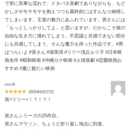
で実に見事な流れで、ドタバタ喜劇でありながらも、もど
かしさやモヤモヤを抱えつつも最終的にはすんなり納得し
てしまいます。王道の魅力にあふれています。寅さんには
「もっとしっかりしてよ」と思いますが、だからこそ彼の
自由な生き方に憧れてしまう。不思議と共感できない部分
にも共感してしまう、そんな魔力を持った作品です。#男
はつらいよ #寅さん #渥美清 #リリー浅丘ルリ子 #日本映
画名作 #昭和映画 #沖縄ロケ映画 #人情喜劇 #恋愛映画お
すすめ #夏に観たい映画
zxcv8
2025年8月27日
寅×リリー=！？！？！
寅さんシリーズの25作目。
寅さんマラソン、ちょうど折り返し地点に到達。