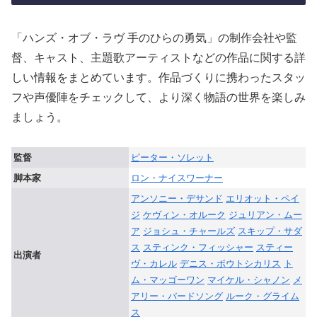
「ハンズ・オブ・ラヴ 手のひらの勇気」の制作会社や監
督、キャスト、主題歌アーティストなどの作品に関する詳
しい情報をまとめています。作品づくりに携わったスタッ
フや声優陣をチェックして、より深く物語の世界を楽しみ
ましょう。
監督
ピーター・ソレット
脚本家
ロン・ナイスワーナー
アンソニー・デサンド
エリオット・ペイ
ジ
ケヴィン・オルーク
ジュリアン・ムー
ア
ジョシュ・チャールズ
スキップ・サダ
ス
スティンク・フィッシャー
スティー
出演者
ヴ・カレル
デニス・ボウトシカリス
ト
ム・マッゴーワン
マイケル・シャノン
メ
アリー・バードソング
ルーク・グライム
ス