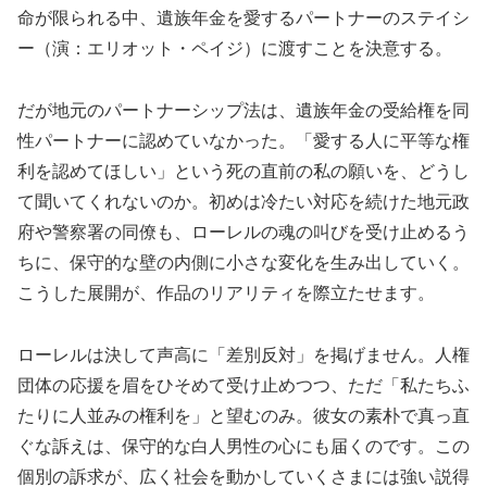
命が限られる中、遺族年金を愛するパートナーのステイシ
ー（演：エリオット・ペイジ）に渡すことを決意する。
だが地元のパートナーシップ法は、遺族年金の受給権を同
性パートナーに認めていなかった。「愛する人に平等な権
利を認めてほしい」という死の直前の私の願いを、どうし
て聞いてくれないのか。初めは冷たい対応を続けた地元政
府や警察署の同僚も、ローレルの魂の叫びを受け止めるう
ちに、保守的な壁の内側に小さな変化を生み出していく。
こうした展開が、作品のリアリティを際立たせます。
ローレルは決して声高に「差別反対」を掲げません。人権
団体の応援を眉をひそめて受け止めつつ、ただ「私たちふ
たりに人並みの権利を」と望むのみ。彼女の素朴で真っ直
ぐな訴えは、保守的な白人男性の心にも届くのです。この
個別の訴求が、広く社会を動かしていくさまには強い説得