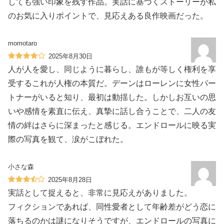
しても強い印象を残す作品。実話に基づくストーリーが私
のお気に入りポイントで、見応えある良作映画だった。
momotaro
2025年8月30日
人が人を愛し、同じように暮らし、誰もが等しく権利を享
受するこれが人権の本質だ。デーンはローレンに女性パー
トナーがいると知り、最初は動揺した。しかしお互いの思
いや感情を素直に伝え、真摯に話し合うことで、二人の友
情の絆はさらに深まったと感じる。エンドロールに映る実
際の写真を観て、涙がこぼれた。
小さな森
2025年8月28日
実話として捉えると、非常に見応えがありました。
フィクションであれば、同性愛者として年齢差がどう恋に
落ちるのかは謎になりそうですが、エンドロールの写真に