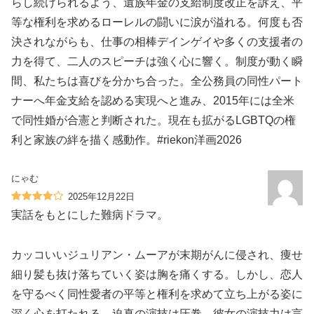
らし続けられるよう、遺族年金の支給制度改正を訴え、平
等な権利を求めるローレルの闘いに涙が溢れる。何度も否
決されながらも、仕事の相棒デインゲイや多くの支援者の
力を得て、二人のスピーチは強く心に響く。制度が動く瞬
間、私たちは喜びを分かち合った。全公務員の同性パート
ナーへ年金支給を認める実現へと進み、2015年には全米
で同性婚が合憲と判断された。現在も拡がるLGBTQの権
利と家族の絆を描く感動作。#riekon洋画2026
にゃむ
2025年12月22日
実話をもとにした難病ドラマ。
カッコいいジュリアン・ムーアが末期がんに侵され、痩せ
細り髪も抜け落ちていく姿は胸を痛くする。しかし、恋人
を守るべく同性愛者の平等と権利を求めて立ち上がる姿に
深く心を打たれる。迫真の演技は圧巻。彼女の演技力は言