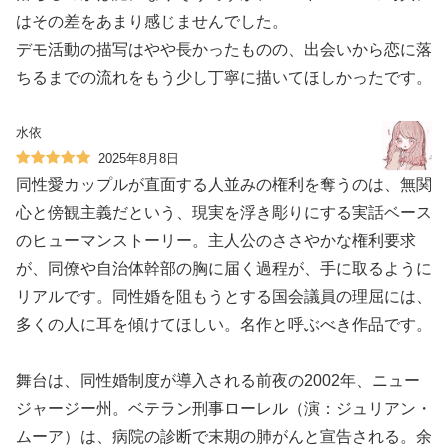
はその差をあまり感じませんでした。
デモ活動の描写はやや長かったものの、出会いから恋に落
ちるまでの流れをもう少し丁寧に描いてほしかったです。
水依
2025年8月8日
同性愛カップルが直面する人並みの権利を奪うのは、無関
心と傍観主義だという、現実を浮き彫りにする実話ベース
のヒューマンストーリー。主人公のささやかな権利要求
が、同僚や自治体幹部の胸に届く過程が、手に取るように
リアルです。同性婚を阻もうとする国会議員の理屈には、
多くの人に耳を傾けてほしい。名作と呼ぶべき作品です。
舞台は、同性婚制度が導入される前夜の2002年、ニュー
ジャージー州。ベテラン刑事ローレル（演：ジュリアン・
ムーア）は、病院の診断で末期の肺がんと宣告される。余