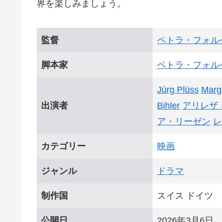
界を楽しみましょう。
監督
ペトラ・フォル
脚本家
ペトラ・フォル
Jürg Plüss
Marg
出演者
Bihler
アリレザ
ア・リーゼン
レ
カテゴリー
映画
ジャンル
ドラマ
制作国
スイス ドイツ
公開日
2026年3月6日