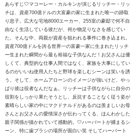
あらすじ🤍マコーレー・カルキンが演じるリッチー・リッ
チは、資産700億ドルの大富豪の家に生まれた唯一の跡取
り息子。広大な宅地8000エーカー、255室の豪邸で何不自
由なく生活している彼だが、何か物足りなさを感じてい
た。そんな中、両親が資産を狙われる事件に巻き込まれ。
資産700億ドルを誇る世界一の富豪一家に生まれたリッチ
ー生まれた瞬間から最も裕福な子供なんだ！お父さんは優
しくて、典型的な仕事人間ではなく、家族を大事にしてい
るのがいいね使用人たちと野球を楽しむシーンは笑いを誘
う。そして、ホームアローンのイメージが強いけど、やっ
ぱり彼は役者なんだなぁ。リッチーは子供ながらに自分の
役割をしっかり果たそうとし、反抗することなく従う姿が
素晴らしい家の中にマクドナルドがあるのは羨ましい️お母
さんとお父さんの愛情深さが伝わってくる、ほんわかした
親子関係が描かれていて感動的。🤍ハーバートが捕まるシ
ーン、特に歯ブラシの場所が面白い笑 そしてハーバート