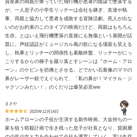
資産家の両親が乗っていた飛行機が悪者の陰謀で墜落する
が、一人息子の小学生リッチーは会社を継ぎ、友達や執
事、両親と協力して悪者を成敗する冒険活劇。死人が出な
いのがお約束のこのタイプの映画だけど、両親はもちろん
生存。とはいえ飛行機墜落の直後にも無傷という展開が話
題に。声紋認証がミュージカル風の歌になる場面も笑える
し、執事とリッチーの関係性も素敵️終盤、リッチーがにっ
こりするからの梯子を蹴り落とすシーンは『ホーム・アロ
ーン』のケビンを彷彿とさせる。どでかい石膏像のママの
鼻がレーザー銃でえぐられて、「私の鼻が！マイケル・ジ
ャクソンみたい！」のくだりは爆笑必至ww
まさや
2025年12月14日
ホームアローンの子役が主演する新作映画。大金持ちの一
家を狙う暗殺計画で生き残った息子が社長となり、貧困層
の少年少女と力を合わせて会社を運営していく。実は生存