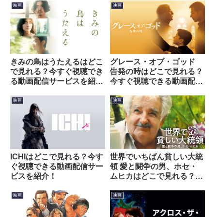
映画
映画
きみの鳥はうたえるはどこ
グレース・オブ・ゴッド
で見れる？今すぐ視聴でき
告発の時はどこで見れる？
る動画配信サービスを紹
今すぐ視聴できる動画配信
介！
サービスを紹介！
映画
映画
ICHIはどこで見れる？今す
世界でいちばん貧しい大統
ぐ視聴できる動画配信サー
領 愛と闘争の男、ホセ・
ビスを紹介！
ムヒカはどこで見れる？今
すぐ視聴できる動画配信サ
ービスを紹介！
映画
映画