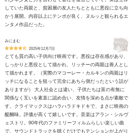
していた両親と、貧困層の友人たちとともに悪役に立ち向
かう展開。内容以上にテンポが良く、ヌルッと観られるエ
ンタメ作品だった。
みにまむ
2025年12月7日
とても質の高い子供向け映画です。悪役は存在感があり、
しっかりと悪役として描かれ、リッチーの両親は善人とし
て描かれます。（実際のマコーレー・カルキンの両親はリ
ッチになることを狙って完全にあちら側だったという話が
ありますが） 大人社会とは違い、子供たちは富の有無に
関係なく互いを素直に認め合い、友情を深める点が素敵で
す。クライマックスはハラハラドキドキで、まさに映画の
醍醐味。評価が高くて嬉しいです。音楽はアラン・シルヴ
ェストリ。90年代のファミリーフィルムらしい楽しい曲
で、サウンドトラックを聴くだけでもテンションが上がり