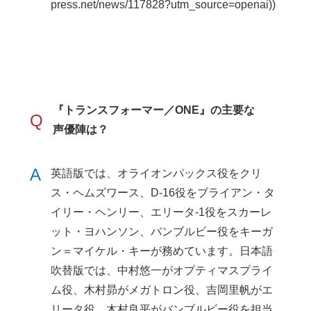
press.net/news/117828?utm_source=openai))
『トランスフォーマー／ONE』の主要な
Q
声優陣は？
A
英語版では、オライオンパックス役をクリ
ス・ヘムズワース、D-16役をブライアン・タ
イリー・ヘンリー、エリータ-1役をスカーレ
ット・ヨハンソン、バンブルビー役をキーガ
ン＝マイケル・キーが務めています。日本語
吹替版では、中村悠一がオプティマスプライ
ム役、木村昴がメガトロン役、吉岡里帆がエ
リータ役、木村良平がバンブルビー役を担当