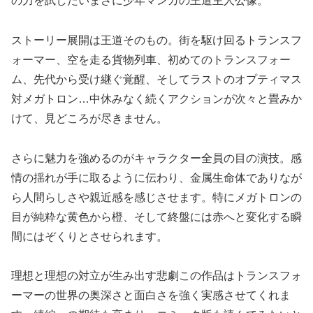
の力を試したいまさに少年マンガの王道主人公像。
ストーリー展開は王道そのもの。街を駆け回るトランスフ
ォーマー、空を走る貨物列車、初めてのトランスフォー
ム、先代から受け継ぐ覚醒、そしてラストのオプティマス
対メガトロン…中休みなく続くアクションが次々と畳みか
けて、見どころが尽きません。
さらに魅力を強めるのがキャラクター全員の目の演技。感
情の揺れが手に取るように伝わり、金属生命体でありなが
ら人間らしさや親近感を感じさせます。特にメガトロンの
目が純粋な黄色から橙、そして終盤には赤へと変化する瞬
間にはぞくりとさせられます。
理想と理想の対立が生み出す悲劇この作品はトランスフォ
ーマーの世界の奥深さと面白さを強く実感させてくれま