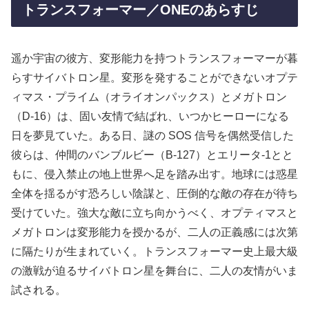
トランスフォーマー／ONEのあらすじ
遥か宇宙の彼方、変形能力を持つトランスフォーマーが暮
らすサイバトロン星。変形を発することができないオプテ
ィマス・プライム（オライオンパックス）とメガトロン
（D-16）は、固い友情で結ばれ、いつかヒーローになる
日を夢見ていた。ある日、謎の SOS 信号を偶然受信した
彼らは、仲間のバンブルビー（B-127）とエリータ-1とと
もに、侵入禁止の地上世界へ足を踏み出す。地球には惑星
全体を揺るがす恐ろしい陰謀と、圧倒的な敵の存在が待ち
受けていた。強大な敵に立ち向かうべく、オプティマスと
メガトロンは変形能力を授かるが、二人の正義感には次第
に隔たりが生まれていく。トランスフォーマー史上最大級
の激戦が迫るサイバトロン星を舞台に、二人の友情がいま
試される。