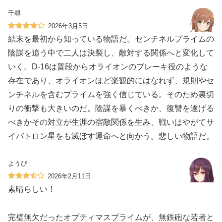
千尋
2026年3月5日
結末を最初から知っている物語だ。センチネルプライムの
陰謀を追う中で二人は決裂し、敵対する関係へと変化して
いく。D-16は普段からオライオンのブレーキ役のような
存在であり、オライオンほど楽観的にはなれず、規則やセ
ンチネルを含むプライムを強く信じている。そのため裏切
りの衝撃も大きいのだ。陰謀を暴くべきか、復讐を遂げる
べきかその対立が生涯の宿敵関係を生み、戦いはやがてサ
イバトロン星をも滅ぼす運命へと向かう。悲しい物語だ。
ようび
2026年2月11日
素晴らしい！
完璧無欠だったオプティマスプライムが、無鉄砲な若者と