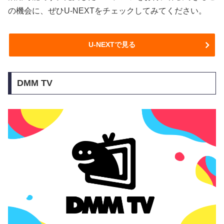
の機会に、ぜひU-NEXTをチェックしてみてください。
U-NEXTで見る
DMM TV