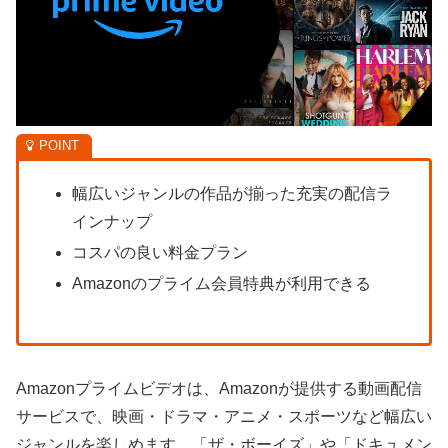
幅広いジャンルの作品が揃った充実の配信ラ
インナップ
コスパの良い料金プラン
Amazonのプライム会員特典が利用できる
Amazonプライムビデオは、Amazonが提供する動画配信
サービスで、映画・ドラマ・アニメ・スポーツなど幅広い
ジャンルを楽しめます。「ザ・ボーイズ」や「ドキュメン