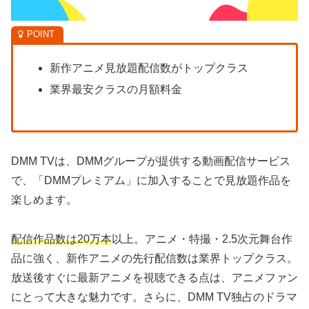
新作アニメ見放題配信数がトップクラス
業界最安クラスの月額料金
DMM TVは、DMMグループが提供する動画配信サービス
で、「DMMプレミアム」に加入することで見放題作品を
楽しめます。
配信作品数は20万本
以上。アニメ・特撮・2.5次元舞台作
品に強く、新作アニメの先行配信数は業界トップクラス。
放送後すぐに最新アニメを視聴できる点は、アニメファン
にとって大きな魅力です。さらに、DMM TV独占のドラマ