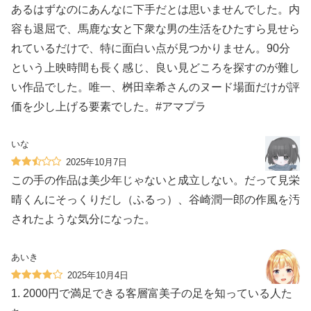
あるはずなのにあんなに下手だとは思いませんでした。内
容も退屈で、馬鹿な女と下衆な男の生活をひたすら見せら
れているだけで、特に面白い点が見つかりません。90分
という上映時間も長く感じ、良い見どころを探すのが難し
い作品でした。唯一、桝田幸希さんのヌード場面だけが評
価を少し上げる要素でした。#アマプラ
いな
2025年10月7日
この手の作品は美少年じゃないと成立しない。だって見栄
晴くんにそっくりだし（ふるっ）、谷崎潤一郎の作風を汚
されたような気分になった。
あいき
2025年10月4日
1. 2000円で満足できる客層富美子の足を知っている人た