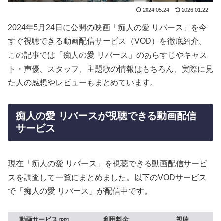
2024.05.24
2026.01.22
2024年5月24日に公開の映画「痴人の愛 リバース」を今
すぐ視聴できる動画配信サービス（VOD）を徹底紹介。
この記事では「痴人の愛 リバース」のあらすじやキャス
ト・声優、スタッフ、主題歌の情報はもちろん、実際に見
た人の感想やレビューもまとめています。
痴人の愛 リバースが視聴できる動画配信
サービス
現在「痴人の愛 リバース」を視聴できる動画配信サービ
スを調査して一覧にまとめました。以下のVODサービス
で「痴人の愛 リバース」が配信中です。
動画サービス
利用料金
視聴
PR