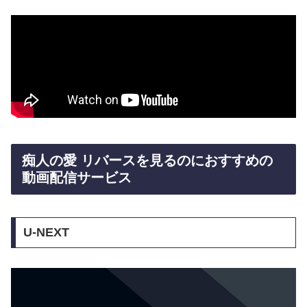
痴人の愛 リバースを見るのにおすすめの
動画配信サービス
U-NEXT