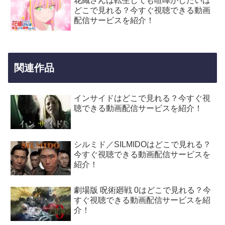
花織さんは転生しても喧嘩がしたいは
どこで見れる？今すぐ視聴できる動画
配信サービスを紹介！
関連作品
インサイドはどこで見れる？今すぐ視
聴できる動画配信サービスを紹介！
シルミド／SILMIDOはどこで見れる？
今すぐ視聴できる動画配信サービスを
紹介！
劇場版 呪術廻戦 0はどこで見れる？今
すぐ視聴できる動画配信サービスを紹
介！