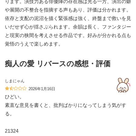
ります。演技力ある俳優陣の存在感は光る一方、演出の癖
や展開の不整合を指摘する声もあり、評価は分かれます。
依存と支配の泥沼を描く緊張感は強く、終盤まで救いを見
いだせず心が揺さぶられます。余韻は長く、ファンタジー
と現実の狭間を考えさせる作品です。好みが分かれる点も
覚悟のうえで楽しめます。
痴人の愛 リバースの感想・評価
しまにゃん
2026年1月16日
ひどい。
素直な意見を書くと、批判ばかりになってしまう気がす
る。
21324