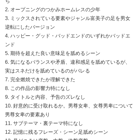
ち
2. オープニングのつかみホームレスの少年
3. ミックスされている要素やジャンル富美子の足を男女
逆転にしたバージョン
4. ハッピー・グッド・バッドエンドのいずれかバッドエ
ンド
5. 期待を超えた良い意味足を舐めるシーン
6. 気になるバランスや矛盾、違和感足を舐めているが、
実はスネだけを舐めているのがバレる
7. 完全燃焼できたか理解できた
8. この作品の影響力特になし
9. タイトルと内容、予告のズレなし
10. 好意的に受け取れるか。男尊女卑、女尊男卑について
男尊女卑の要素あり
11. サブテーマ・裏テーマ特になし
12. 記憶に残るフレーズ・シーン足舐めシーン