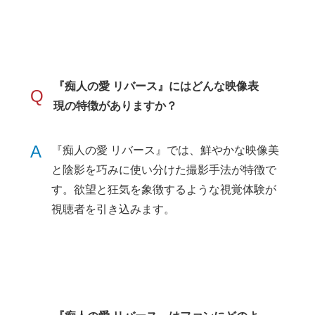
『痴人の愛 リバース』にはどんな映像表
Q
現の特徴がありますか？
A
『痴人の愛 リバース』では、鮮やかな映像美
と陰影を巧みに使い分けた撮影手法が特徴で
す。欲望と狂気を象徴するような視覚体験が
視聴者を引き込みます。