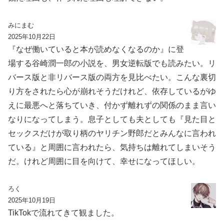
みにまむ
2025年10月22日
『なぜ働いていると本が読めなくなるのか』に登
場する谷崎潤一郎の小説を、男女逆転版でも読みたい。リ
バース版と非リバース版の両方を見比べたい。こんな裏切
り方をされたら心が崩れそうだけれど、依存しているがゆ
えに最悪へと落ちていき、付かず離れずの関係のまま言い
なりになってしまう。息子としても夫としても『見た目と
セックスだけが取り柄のヤリチン野郎だとみんなに言われ
ている』と周囲に言われたら、気持ちは離れてしまいそう
だ。けれど周囲に目を向けて、幸せになってほしい。
ろく
2025年10月19日
TikTokで流れてきて観ました。