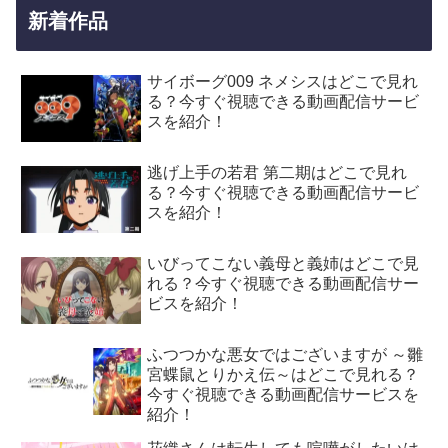
新着作品
サイボーグ009 ネメシスはどこで見れ
る？今すぐ視聴できる動画配信サービ
スを紹介！
逃げ上手の若君 第二期はどこで見れ
る？今すぐ視聴できる動画配信サービ
スを紹介！
いびってこない義母と義姉はどこで見
れる？今すぐ視聴できる動画配信サー
ビスを紹介！
ふつつかな悪女ではございますが ～雛
宮蝶鼠とりかえ伝～はどこで見れる？
今すぐ視聴できる動画配信サービスを
紹介！