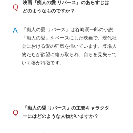
映画『痴人の愛 リバース』のあらすじは
Q
どのようなものですか？
A
『痴人の愛 リバース』は谷崎潤一郎の小説
『痴人の愛』をベースにした映画で、現代社
会における愛の狂気を描いています。登場人
物たちが欲望に絡み取られ、自らを見失って
いく姿が特徴です。
『痴人の愛 リバース』の主要キャラクタ
Q
ーにはどのような人物がいますか？