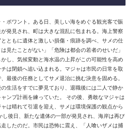
ラ・ポワント。ある日、美しい海をめぐる観光客で賑
性が発見され、町は大きな混乱に包まれる。海上警察
官とともに遺体と激しい損傷・痕跡を調べ、サメの仕
メは見たことがない」「危険は都会の若者のせいだ」
しかし、気候変動と海水温の上昇がこの可能性を高め
ーチは閉鎖へ追い込まれる。マジャは市民の日常を取
で、最後の任務としてサメ退治に挑む決意を固める。
後の生活をすでに夢見ており、退職後には二人で静か
ャンプ計画を練っていた。 その後、勇敢なマジャは
ジャは晴れて引退を迎え、サメは環境保護の観点から
かし後日、新たな遺体の一部が発見され、海岸は再び
逃走したのだ。市民は恐怖に震え、「人喰いザメは捕