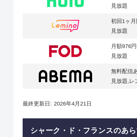
見放題
初回1ヶ月
見放題
月額976円
見放題
無料配信
見放題,レ
最終更新日
2026年4月21日
シャーク・ド・フランスのあら