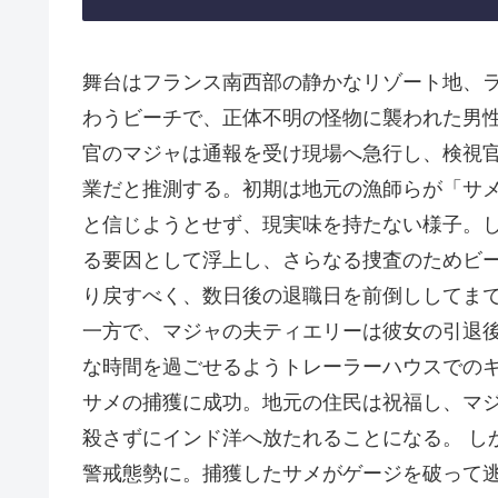
舞台はフランス南西部の静かなリゾート地、
わうビーチで、正体不明の怪物に襲われた男
官のマジャは通報を受け現場へ急行し、検視
業だと推測する。初期は地元の漁師らが「サ
と信じようとせず、現実味を持たない様子。
る要因として浮上し、さらなる捜査のためビ
り戻すべく、数日後の退職日を前倒ししてま
一方で、マジャの夫ティエリーは彼女の引退
な時間を過ごせるようトレーラーハウスでのキ
サメの捕獲に成功。地元の住民は祝福し、マ
殺さずにインド洋へ放たれることになる。 し
警戒態勢に。捕獲したサメがゲージを破って