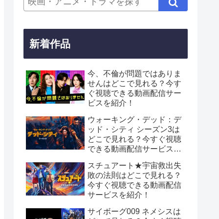
新着作品
今、不倫が問題ではありま
せんはどこで見れる？今す
ぐ視聴できる動画配信サー
ビスを紹介！
ウォーキング・デッド：デ
ッド・シティ シーズン3は
どこで見れる？今すぐ視聴
できる動画配信サービスを
紹介！
スチュアート★宇宙救出失
敗の法則はどこで見れる？
今すぐ視聴できる動画配信
サービスを紹介！
サイボーグ009 ネメシスは