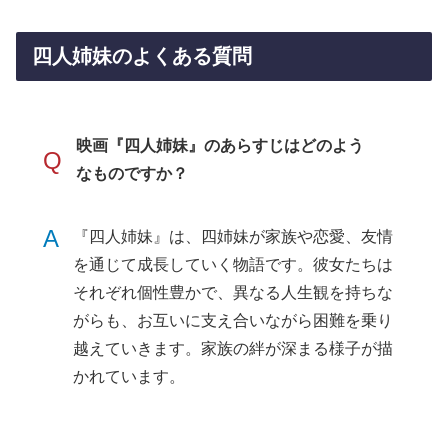
四人姉妹のよくある質問
映画『四人姉妹』のあらすじはどのよう
Q
なものですか？
A
『四人姉妹』は、四姉妹が家族や恋愛、友情
を通じて成長していく物語です。彼女たちは
それぞれ個性豊かで、異なる人生観を持ちな
がらも、お互いに支え合いながら困難を乗り
越えていきます。家族の絆が深まる様子が描
かれています。