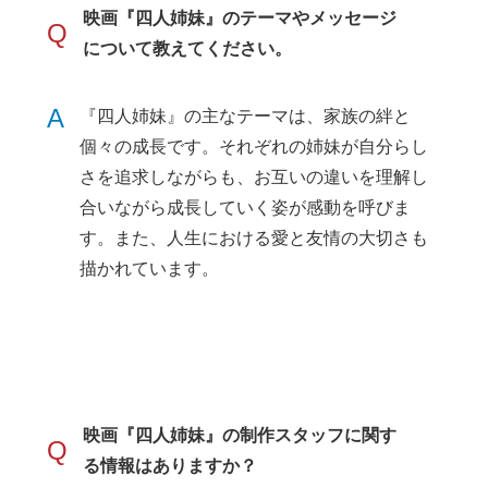
映画『四人姉妹』のテーマやメッセージ
Q
について教えてください。
A
『四人姉妹』の主なテーマは、家族の絆と
個々の成長です。それぞれの姉妹が自分らし
さを追求しながらも、お互いの違いを理解し
合いながら成長していく姿が感動を呼びま
す。また、人生における愛と友情の大切さも
描かれています。
映画『四人姉妹』の制作スタッフに関す
Q
る情報はありますか？