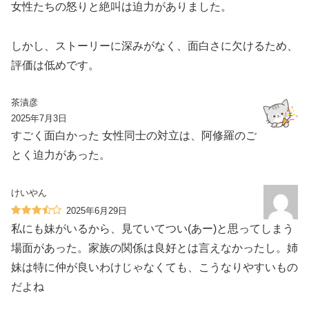
女性たちの怒りと絶叫は迫力がありました。
しかし、ストーリーに深みがなく、面白さに欠けるため、
評価は低めです。
茶漬彦
2025年7月3日
すごく面白かった 女性同士の対立は、阿修羅のご
とく迫力があった。
けいやん
2025年6月29日
私にも妹がいるから、見ていてつい(あー)と思ってしまう
場面があった。家族の関係は良好とは言えなかったし。姉
妹は特に仲が良いわけじゃなくても、こうなりやすいもの
だよね