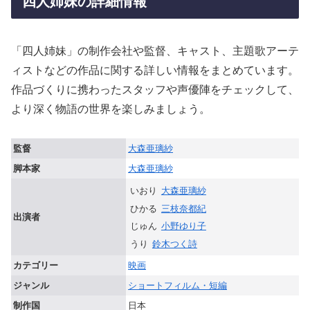
四人姉妹の詳細情報
「四人姉妹」の制作会社や監督、キャスト、主題歌アーテ
ィストなどの作品に関する詳しい情報をまとめています。
作品づくりに携わったスタッフや声優陣をチェックして、
より深く物語の世界を楽しみましょう。
監督
大森亜璃紗
脚本家
大森亜璃紗
いおり
大森亜璃紗
ひかる
三枝奈都紀
出演者
じゅん
小野ゆり子
うり
鈴木つく詩
カテゴリー
映画
ジャンル
ショートフィルム・短編
制作国
日本