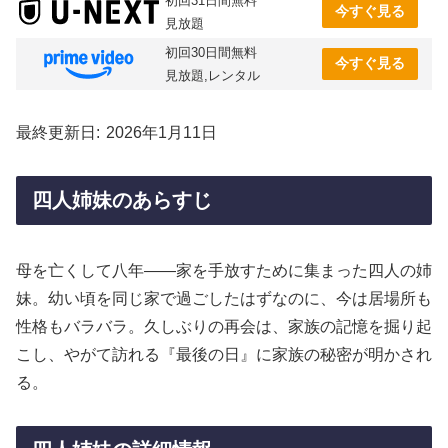
初回31日間無料
今すぐ見る
見放題
初回30日間無料
今すぐ見る
見放題,レンタル
最終更新日
2026年1月11日
四人姉妹のあらすじ
母を亡くして八年――家を手放すために集まった四人の姉
妹。幼い頃を同じ家で過ごしたはずなのに、今は居場所も
性格もバラバラ。久しぶりの再会は、家族の記憶を掘り起
こし、やがて訪れる『最後の日』に家族の秘密が明かされ
る。