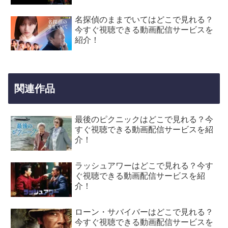
名探偵のままでいてはどこで見れる？
今すぐ視聴できる動画配信サービスを
紹介！
関連作品
最後のピクニックはどこで見れる？今
すぐ視聴できる動画配信サービスを紹
介！
ラッシュアワーはどこで見れる？今す
ぐ視聴できる動画配信サービスを紹
介！
ローン・サバイバーはどこで見れる？
今すぐ視聴できる動画配信サービスを