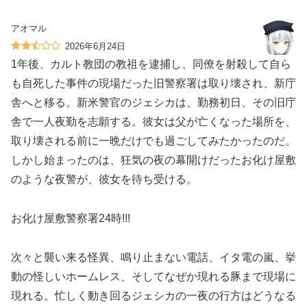
アオマル
2026年6月24日
1年後、カルト教団の教祖を逮捕し、同僚を射殺して自ら
も自死した事件の現場だった旧警察署は取り壊され、新庁
舎へと移る。新米警官のジェシカは、勤務初日、その旧庁
舎で一人夜勤を志願する。彼女は父が亡くなった場所を、
取り壊される前に一晩だけでも過ごしてみたかったのだ。
しかし始まったのは、狂気の夜の幕開けだったお化け屋敷
のような夜警が、彼女を待ち受ける。
お化け屋敷警察署24時!!!
次々と襲い来る怪異、鳴り止まない電話、イタ電の嵐、挙
動の怪しいホームレス、そしてなぜか現れる豚まで現場に
現れる。忙しく動き回るジェシカの一夜の行方はどうなる