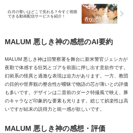
白月の誓いはどこで見れる？今すぐ視聴
できる動画配信サービスを紹介！
MALUM 悪しき神の感想のAI要約
MALUM 悪しき神は旧警察署を舞台に新米警官ジェシカが
夜勤で体感する狂気とゴアを前面に押し出す意欲作です。
幻術系の怪異と過激な表現は迫力があります。一方、教団
の目的や世界観の整合性が曖昧で物語の芯が薄いとの評価
も多いです。デザインは二昔前のダーク特撮風で映え、豚
のキャラなど印象的な要素も光ります。総じて娯楽性は高
いですが結末の説得力と統一感が欲しいです。
MALUM 悪しき神の感想・評価