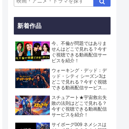
新着作品
今、不倫が問題ではありま
せんはどこで見れる？今す
ぐ視聴できる動画配信サー
ビスを紹介！
ウォーキング・デッド：デ
ッド・シティ シーズン3は
どこで見れる？今すぐ視聴
できる動画配信サービスを
紹介！
スチュアート★宇宙救出失
敗の法則はどこで見れる？
今すぐ視聴できる動画配信
サービスを紹介！
サイボーグ009 ネメシスは