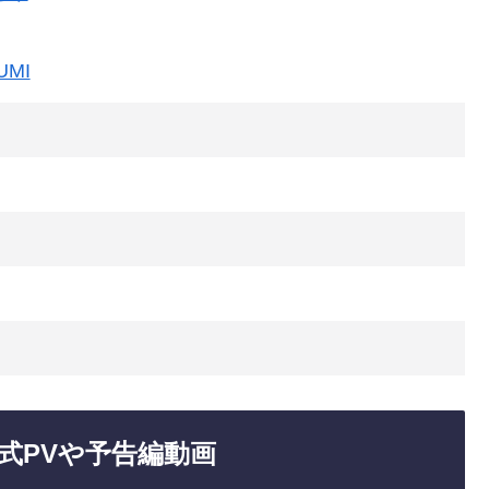
UMI
式PVや予告編動画