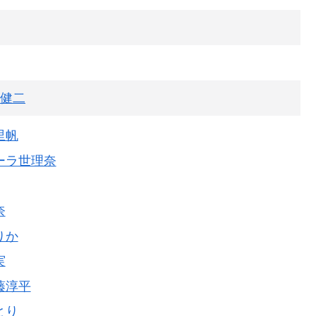
健二
里帆
ーラ世理奈
奈
りか
実
藤淳平
とり