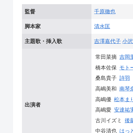
監督
千原徹也
脚本家
清水匡
主題歌・挿入歌
吉澤嘉代子
小沢
常田菜摘
吉岡
橋本佐保
モト
桑島貴子
詩羽
⾼嶋美和
南琴
高嶋優
松本ま
出演者
高嶋愛
安達祐
古川イズミ
後
中谷清也
はっ