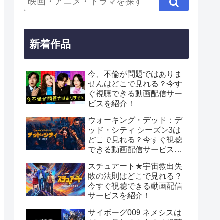
新着作品
今、不倫が問題ではありま
せんはどこで見れる？今す
ぐ視聴できる動画配信サー
ビスを紹介！
ウォーキング・デッド：デ
ッド・シティ シーズン3は
どこで見れる？今すぐ視聴
できる動画配信サービスを
紹介！
スチュアート★宇宙救出失
敗の法則はどこで見れる？
今すぐ視聴できる動画配信
サービスを紹介！
サイボーグ009 ネメシスは